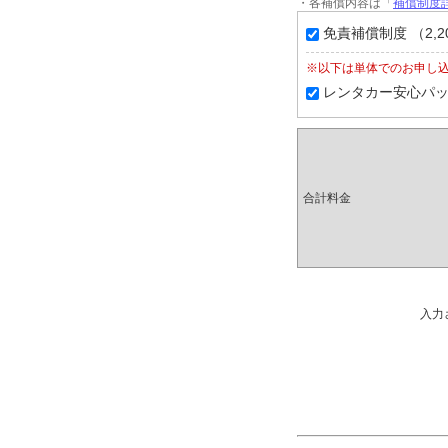
・各補償内容は「
補償制度詳
免責補償制度 （2,2
※以下は単体でのお申し
レンタカー安心パック（
合計料金
入力