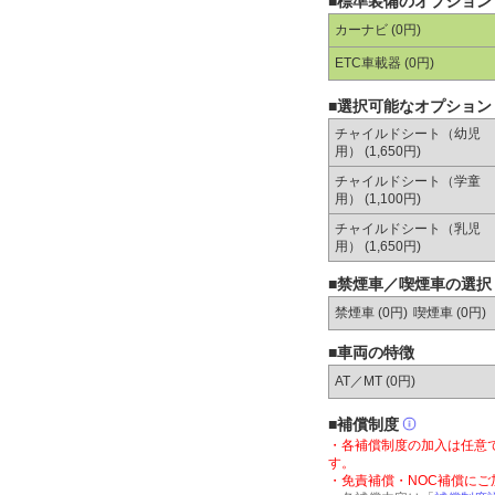
■標準装備のオプション
カーナビ (0円)
ETC車載器 (0円)
■選択可能なオプション
チャイルドシート（幼児
用） (1,650円)
チャイルドシート（学童
用） (1,100円)
チャイルドシート（乳児
用） (1,650円)
■禁煙車／喫煙車の選択
禁煙車 (0円)
喫煙車 (0円)
■車両の特徴
AT／MT (
0円
)
■補償制度
・各補償制度の加入は任意
す。
・免責補償・NOC補償に