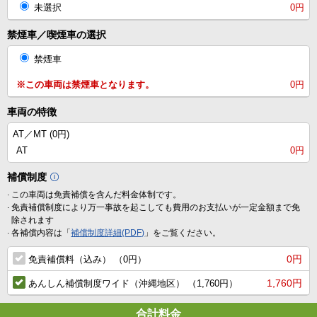
未選択
0円
禁煙車／喫煙車の選択
禁煙車
※この車両は禁煙車となります。
0円
車両の特徴
AT／MT (
0円
)
AT
0円
補償制度
.
この車両は免責補償を含んだ料金体制です。
.
免責補償制度により万一事故を起こしても費用のお支払いが一定金額まで免
除されます
.
各補償内容は「
補償制度詳細(PDF)
」をご覧ください。
0円
免責補償料（込み） （0円）
1,760円
あんしん補償制度ワイド（沖縄地区） （1,760円）
合計料金