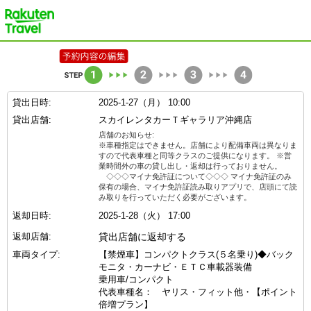
楽天トラベル
貸出日時:
2025-1-27（月） 10:00
貸出店舗:
スカイレンタカーＴギャラリア沖縄店
店舗のお知らせ:
※車種指定はできません。店舗により配備車両は異なりま
すので代表車種と同等クラスのご提供になります。 ※営
業時間外の車の貸し出し・返却は行っておりません。
◇◇◇マイナ免許証について◇◇◇ マイナ免許証のみ
保有の場合、マイナ免許証読み取りアプリで、店頭にて読
み取りを行っていただく必要がございます。
返却日時:
2025-1-28（火） 17:00
返却店舗:
貸出店舗に返却する
車両タイプ:
【禁煙車】コンパクトクラス(５名乗り)◆バック
モニタ・カーナビ・ＥＴＣ車載器装備
乗用車/コンパクト
代表車種名： ヤリス・フィット他・【ポイント
倍増プラン】