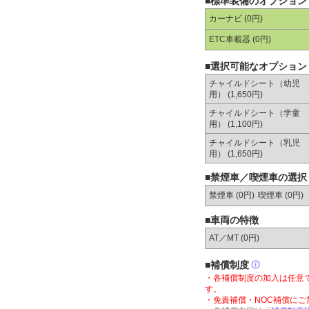
■標準装備のオプション
カーナビ (0円)
ETC車載器 (0円)
■選択可能なオプション
チャイルドシート（幼児
用） (1,650円)
チャイルドシート（学童
用） (1,100円)
チャイルドシート（乳児
用） (1,650円)
■禁煙車／喫煙車の選択
禁煙車 (0円)
喫煙車 (0円)
■車両の特徴
AT／MT (
0円
)
■補償制度
・各補償制度の加入は任意
す。
・免責補償・NOC補償に