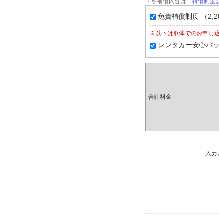
・各補償内容は「
補償制度詳
免責補償制度 （2,2
※以下は単体でのお申し
レンタカー安心パック（
合計料金
入力