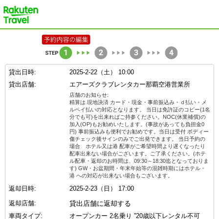
楽天トラベル
貸出日時:
2025-2-22（土） 10:00
貸出店舗:
エアーズクラブレンタカー那覇空港営業所
店舗のお知らせ:
精算は 現地決済 カード・現金・事前振込み・ｄ払い・メ
ルペイ払いの対応となります。 当日は免許証のコピー(1名
分でも可)を出来ればご持参ください。NOC(休業補償)の
加入(OP)もお勧めいたします。(事故があっても負担金0
円) 事前振込みも便利でお勧めです。当日は受付 ボディー
傷チェック後サインのみでご出発できます。 当日予約の
場合 ホテル又は港 配車がご希望時間より遅くなったり
配車出来ない場合がございます。ご了承ください。(ホテ
ル配車・返却のお時間は、09:30～18:30迄となっておりま
す) GW・お盆期間・年末年始等の混雑時期にはホテル・
港 への対応が出来ない場合もございます。
返却日時:
2025-2-23（日） 17:00
返却店舗:
貸出店舗に返却する
車両タイプ:
オープンカー 2名乗り ”20歳以下レンタル不可