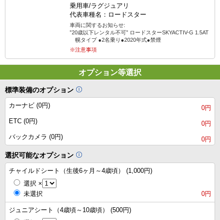
乗用車/ラグジュアリ
代表車種名：ロードスター
車両に関するお知らせ:
”20歳以下レンタル不可” ロードスターSKYACTIV-G 1.5AT
幌タイプ ●2名乗り●2020年式●禁煙
※注意事項
オプション等選択
標準装備のオプション
カーナビ (0円)
0円
ETC (0円)
0円
バックカメラ (0円)
0円
選択可能なオプション
チャイルドシート（生後6ヶ月～4歳頃） (1,000円)
選択
×
未選択
0円
ジュニアシート（4歳頃～10歳頃） (500円)