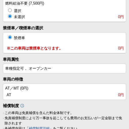
燃料給油不要 (7,500円)
選択
未選択
0円
禁煙車／喫煙車の選択
禁煙車
※この車両は禁煙車となります。
0円
車両属性
車種指定可， オープンカー
車両の特徴
AT／MT (
0円
)
AT
0円
補償制度
.
この車両は免責補償を含んだ料金体制です。
.
免責補償制度により万一事故を起こしても費用のお支払いが一定金額まで免
除されます
.
各補償内容は「
補償制度詳細
」をご覧ください。