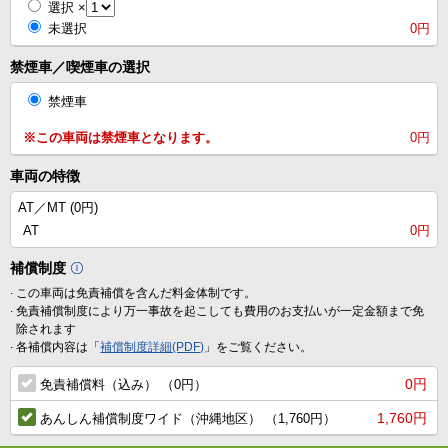
選択
×
未選択
0円
禁煙車／喫煙車の選択
禁煙車
※この車両は禁煙車となります。
0円
車両の特徴
AT／MT (
0円
)
AT
0円
補償制度
.
この車両は免責補償を含んだ料金体制です。
.
免責補償制度により万一事故を起こしても費用のお支払いが一定金額まで免
除されます
.
各補償内容は「
補償制度詳細(PDF)
」をご覧ください。
0円
免責補償料（込み） （0円）
1,760円
あんしん補償制度ワイド（沖縄地区） （1,760円）