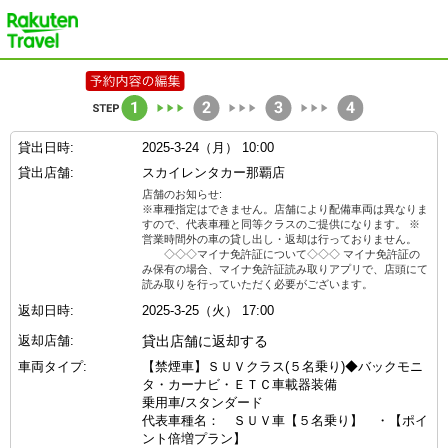
楽天トラベル
貸出日時:
2025-3-24（月） 10:00
貸出店舗:
スカイレンタカー那覇店
店舗のお知らせ:
※車種指定はできません。店舗により配備車両は異なりま
すので、代表車種と同等クラスのご提供になります。 ※
営業時間外の車の貸し出し・返却は行っておりません。
◇◇◇マイナ免許証について◇◇◇ マイナ免許証の
み保有の場合、マイナ免許証読み取りアプリで、店頭にて
読み取りを行っていただく必要がございます。
返却日時:
2025-3-25（火） 17:00
返却店舗:
貸出店舗に返却する
車両タイプ:
【禁煙車】ＳＵＶクラス(５名乗り)◆バックモニ
タ・カーナビ・ＥＴＣ車載器装備
乗用車/スタンダード
代表車種名： ＳＵＶ車【５名乗り】 ・【ポイ
ント倍増プラン】