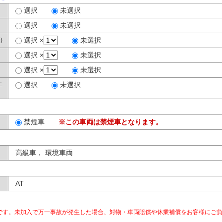
選択
未選択
選択
未選択
選択 ×
未選択
)
選択 ×
未選択
選択 ×
未選択
ニ
選択
未選択
禁煙車
※この車両は禁煙車となります。
高級車， 環境車両
AT
です。未加入で万一事故が発生した場合、対物・車両賠償や休業補償をお客様にご