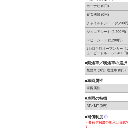
カーナビ (0円)
ETC機器 (0円)
チャイルドシート (2,200円
ジュニアシート (2,200円)
ベビーシート (2,200円)
2台目半額オープンカー（
ュービートル） (26,400円)
■禁煙車／喫煙車の選択
禁煙車 (0円)
喫煙車 (0円)
■車両属性
車両属性
■車両の特徴
AT／MT (
0円
)
■補償制度
・各補償制度の加入は任意
す。