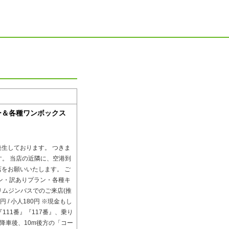
ンカー＆各種ワンボックス
生しております。 つきま
す。 当店の近隣に、空港到
をお願いいたします。 ご
ン・訳ありプラン・各種キ
リムジンバスでのご来店(推
60円 / 小人180円 ※現金もし
『111番』『117番』、乗り
て降車後、10m後方の「コー