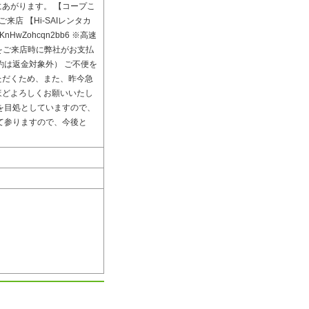
あがります。 【コープこ
ーでのご来店 【Hi-SAIレンタカ
KnHwZohcqn2bb6 ※高速
分をご来店時に弊社がお支払
約は返金対象外） ご不便を
ただくため、また、昨今急
ほどよろしくお願いいたし
を目処としていますので、
て参りますので、今後と