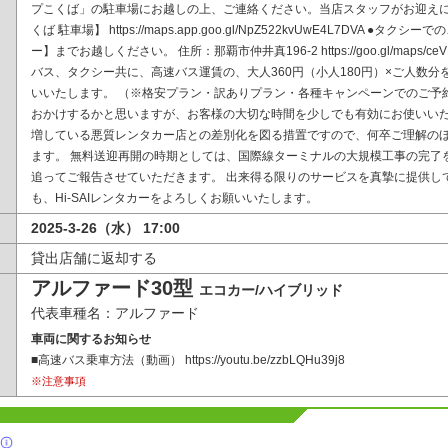
プこくば」の駐車場にお越しの上、ご連絡ください。当店スタッフがお迎えに
くば 駐車場】 https://maps.app.goo.gl/NpZ522kvUwE4L7DVA ●タクシ
ー】までお越しください。 住所：那覇市仲井真196-2 https://goo.gl/maps/ceV
バス、タクシー共に、高速バス運賃の、大人360円（小人180円）×ご人数
いいたします。 （※格安プラン・訳ありプラン・各種キャンペーンでのご予
おかけするかと思いますが、お客様の大切な時間を少しでも有効にお使いい
増している悪質レンタカー店との差別化を図る措置ですので、何卒ご理解の
ます。 無料送迎再開の時期としては、国際線ターミナルの大規模工事の完了
追ってご報告させていただきます。 出来得る限りのサービスを真摯に提供し
も、Hi-SAIレンタカーをよろしくお願いいたします。
2025-3-26（水） 17:00
貸出店舗に返却する
アルファード30型
エコカー/ハイブリッド
代表車種名：アルファード
車両に関するお知らせ
■高速バス乗車方法（動画） https://youtu.be/zzbLQHu39j8
※注意事項