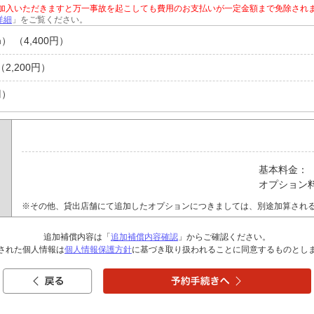
ご加入いただきますと万一事故を起こしても費用のお支払いが一定金額まで免除され
詳細
」をご覧ください。
） （4,400円）
（2,200円）
円）
基本料金：
オプション
※その他、貸出店舗にて追加したオプションにつきましては、別途加算され
追加補償内容は「
追加補償内容確認
」からご確認ください。
された個人情報は
個人情報保護方針
に基づき取り扱われることに同意するものとし