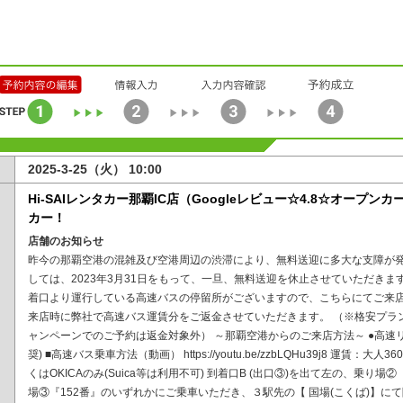
2025-3-25（火） 10:00
Hi-SAIレンタカー那覇IC店（Googleレビュー☆4.8☆オープ
カー！
店舗のお知らせ
昨今の那覇空港の混雑及び空港周辺の渋滞により、無料送迎に多大な支障が発
しては、2023年3月31日をもって、一旦、無料送迎を休止させていただきま
着口より運行している高速バスの停留所がございますので、こちらにてご来店
来店時に弊社で高速バス運賃分をご返金させていただきます。 （※格安プラ
ャンペーンでのご予約は返金対象外） ～那覇空港からのご来店方法～ ●高速
奨) ■高速バス乗車方法（動画） https://youtu.be/zzbLQHu39j8 運賃：大人3
くはOKICAのみ(Suica等は利用不可) 到着口B (出口③)を出て左の、乗り場②
場③『152番』のいずれかにご乗車いただき、３駅先の【 国場(こくば)】に