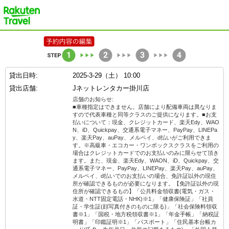
楽天トラベル
貸出日時:
2025-3-29（土） 10:00
貸出店舗:
Jネットレンタカー掛川店
店舗のお知らせ:
■車種指定はできません。店舗により配備車両は異なりま
すので代表車種と同等クラスのご提供になります。■お支
払いについて：現金、クレジットカード、楽天Edy、WAO
N、iD、Quickpay、交通系電子マネー、PayPay、LINEPa
y、楽天Pay、auPay、メルペイ、d払いがご利用できま
す。※高級車・エコカー・ワンボックスクラスをご利用の
場合はクレジットカードでのお支払いのみに限らせて頂き
ます。また、現金、楽天Edy、WAON、iD、Quickpay、交
通系電子マネー、PayPay、LINEPay、楽天Pay、auPay、
メルペイ、d払いでのお支払いの場合、免許証以外の現住
所が確認できるものが必要になります。【免許証以外の現
住所が確認できるもの】「公共料金領収書(電気・ガス・
水道・NTT固定電話・NHK)※1」「健康保険証」「社員
証・学生証(顔写真付きのものに限る)」「社会保険料領収
書※1」「国税・地方税領収書※1」「年金手帳」「納税証
明書」「印鑑証明※1」「パスポート」「住民基本台帳カ