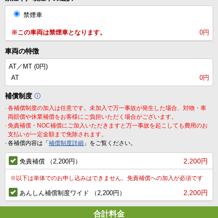
禁煙車
※この車両は禁煙車となります。
0円
車両の特徴
AT／MT (
0円
)
AT
0円
補償制度
.
各補償制度の加入は任意です。未加入で万一事故が発生した場合、対物・車
両賠償や休業補償をお客様にご負担いただく場合がございます。
.
免責補償・NOC補償にご加入いただきますと万一事故を起こしても費用のお
支払いが一定金額まで免除されます。
.
各補償内容は「
補償制度詳細
」をご覧ください。
2,200円
免責補償 （2,200円）
※
以下は単体でのお申し込みはできません。免責補償への加入が必須です
2,200円
あんしん補償制度ワイド （2,200円）
合計料金