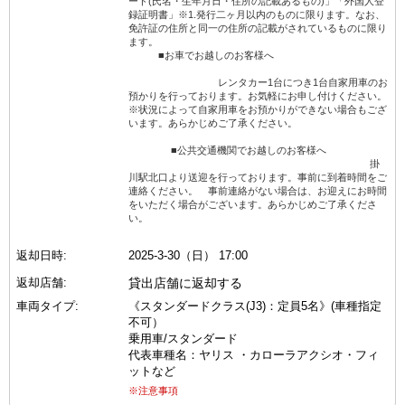
ード(氏名・生年月日・住所の記載あるもの)」「外国人登
録証明書」※1.発行二ヶ月以内のものに限ります。なお、
免許証の住所と同一の住所の記載がされているものに限り
ます。
■お車でお越しのお客様へ
レンタカー1台につき1台自家用車のお
預かりを行っております。お気軽にお申し付けください。
※状況によって自家用車をお預かりができない場合もござ
います。あらかじめご了承ください。
■公共交通機関でお越しのお客様へ
掛
川駅北口より送迎を行っております。事前に到着時間をご
連絡ください。 事前連絡がない場合は、お迎えにお時間
をいただく場合がございます。あらかじめご了承くださ
い。
返却日時:
2025-3-30（日） 17:00
返却店舗:
貸出店舗に返却する
車両タイプ:
《スタンダードクラス(J3)：定員5名》(車種指定
不可）
乗用車/スタンダード
代表車種名：ヤリス ・カローラアクシオ・フィ
ットなど
※注意事項