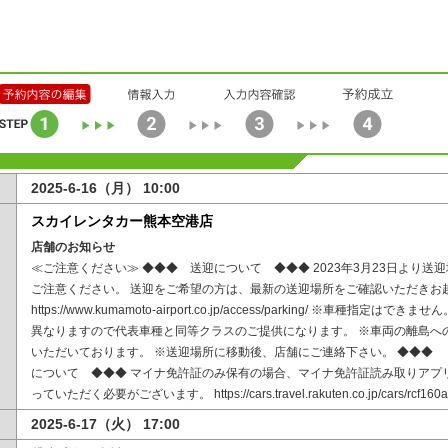
2025-6-16（月） 10:00
スカイレンタカー熊本空港店
店舗のお知らせ
≪ご注意ください≫ ◆◆◆ 送迎について ◆◆◆ 2023年3月23日より送
ご注意ください。 送迎をご希望の方は、最新の送迎場所をご確認いただきお
https://www.kumamoto-airport.co.jp/access/parking/ ※車種指
異なりますので代表車種と同等クラスのご提供になります。 ※車両の離島へ
いただいております。 ※送迎場所に移動後、店舗にご連絡下さい。 ◆◆◆
について ◆◆◆ マイナ免許証のみ保有の場合、マイナ免許証読み取りアプ
っていただく必要がございます。 https://cars.travel.rakuten.co.jp/cars/rcf160a
2025-6-17（火） 17:00