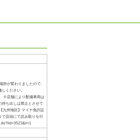
迎場所が変わりましたので、
越しください。
定はできません。 ※店舗により配備車両は
の持ち出しは禁止とさせて
 【九州地区】マイナ免許証
リで店頭にて読み取りを行
.do?iid=3523&v=1