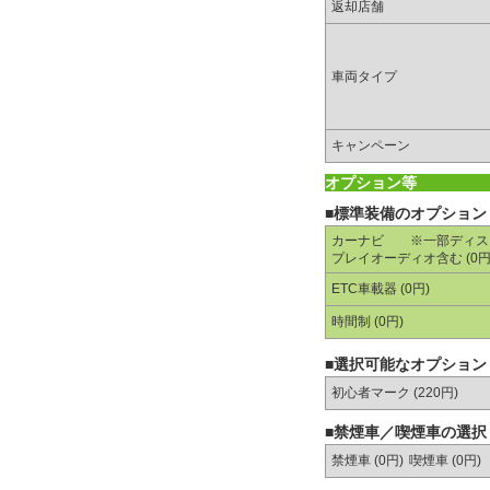
返却店舗
車両タイプ
キャンペーン
オプション等
■標準装備のオプション
カーナビ ※一部ディス
プレイオーディオ含む (0円
ETC車載器 (0円)
時間制 (0円)
■選択可能なオプション
初心者マーク (220円)
■禁煙車／喫煙車の選択
禁煙車 (0円)
喫煙車 (0円)