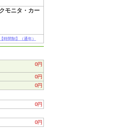
ックモニタ・カー
♪【時間制】（通年）
0円
0円
0円
0円
0円