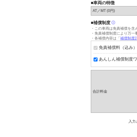
■車両の特徴
AT／MT (
0円
)
■補償制度
・この車両は免責補償を含
・免責補償制度により万一
・各補償内容は「
補償制度詳
免責補償料（込み）
あんしん補償制度ワイ
合計料金
入力