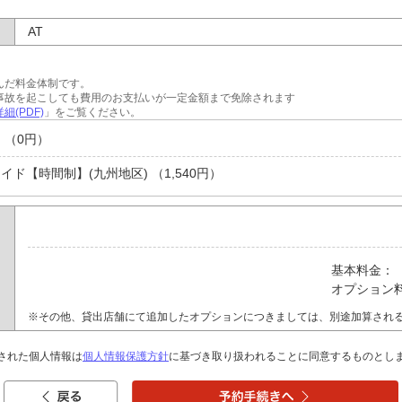
AT
んだ料金体制です。
事故を起こしても費用のお支払いが一定金額まで免除されます
細(PDF)
」をご覧ください。
 （0円）
ド【時間制】(九州地区) （1,540円）
基本料金：
オプション
※その他、貸出店舗にて追加したオプションにつきましては、別途加算され
された個人情報は
個人情報保護方針
に基づき取り扱われることに同意するものとし