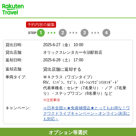
楽天トラベル
貸出日時:
2025-6-27（金） 10:00
貸出店舗:
オリックスレンタカー今治駅前店
返却日時:
2025-6-28（土） 17:00
返却店舗:
貸出店舗に返却する
車両タイプ:
ＷＡクラス（ワゴンタイプ）
RV、ﾐﾆﾊﾞﾝ、ﾜｺﾞﾝ、ｽﾃｰｼｮﾝﾜｺﾞﾝ/ｽﾀﾝﾀﾞｰﾄﾞ
代表車種名：セレナ（7名乗り）・ノア（7名乗
り）・ステップワゴン（8名乗り）など
※注意事項
キャンペーン:
≪日本全国≫★免責補償込★とってもお得な！ワ
クワクドライブキャンペーン～オンライン決済に
も対応～
オプション等選択