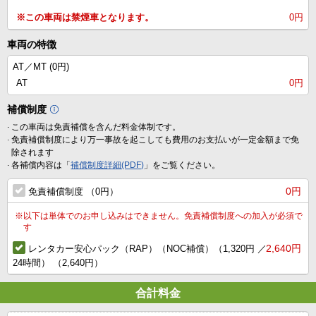
※この車両は禁煙車となります。
0円
車両の特徴
AT／MT (
0円
)
AT
0円
補償制度
.
この車両は免責補償を含んだ料金体制です。
.
免責補償制度により万一事故を起こしても費用のお支払いが一定金額まで免
除されます
.
各補償内容は「
補償制度詳細(PDF)
」をご覧ください。
0円
免責補償制度 （0円）
※
以下は単体でのお申し込みはできません。免責補償制度への加入が必須で
す
2,640円
レンタカー安心パック（RAP）（NOC補償）（1,320円 ／
24時間） （2,640円）
合計料金