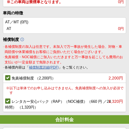
※この車両は禁煙車となります。
0円
車両の特徴
AT／MT (
0円
)
AT
0円
補償制度
.
各補償制度の加入は任意です。未加入で万一事故が発生した場合、対物・車
両賠償や休業補償をお客様にご負担いただく場合がございます。
.
免責補償・NOC補償にご加入いただきますと万一事故を起こしても費用のお
支払いが一定金額まで免除されます。
.
各補償内容は「
補償制度詳細(PDF)
」をご覧ください。
2,200円
免責補償制度 （2,200円）
※
以下は単体でのお申し込みはできません。免責補償制度への加入が必須で
す
1,320円
レンタカー安心パック（RAP）（NOC補償）（660 円 ／24
時間） （1,320円）
合計料金