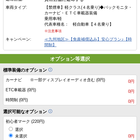
車両タイプ:
【禁煙車】軽クラス(４名乗り)◆バックモニタ・
カーナビ・ＥＴＣ車載器装備
乗用車/軽
代表車種名： 軽自動車【４名乗り】
※注意事項
キャンペーン:
≪九州地区≫【免責補償込み】安心プラン♪【時
間制】
オプション等選択
標準装備のオプション
カーナビ ※一部ディスプレイオーディオ含む (0円)
0円
ETC車載器 (0円)
0円
時間制 (0円)
0円
選択可能なオプション
初心者マーク (220円)
選択
未選択
0円