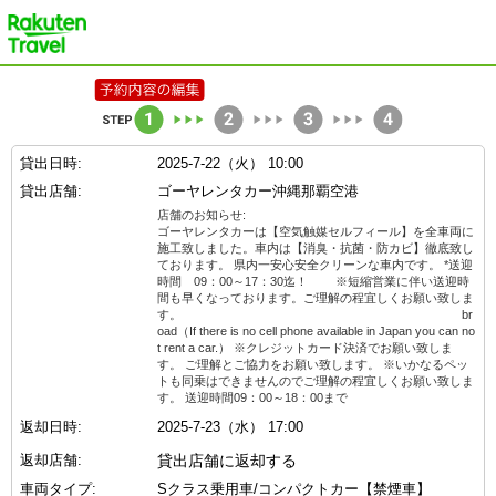
楽天トラベル
貸出日時:
2025-7-22（火） 10:00
貸出店舗:
ゴーヤレンタカー沖縄那覇空港
店舗のお知らせ:
ゴーヤレンタカーは【空気触媒セルフィール】を全車両に
施工致しました。車内は【消臭・抗菌・防カビ】徹底致し
ております。 県内一安心安全クリーンな車内です。 *送迎
時間 09：00～17：30迄！ ※短縮営業に伴い送迎時
間も早くなっております。ご理解の程宜しくお願い致しま
す。 br
oad（If there is no cell phone available in Japan you can no
t rent a car.） ※クレジットカード決済でお願い致しま
す。 ご理解とご協力をお願い致します。 ※いかなるペッ
トも同乗はできませんのでご理解の程宜しくお願い致しま
す。 送迎時間09：00～18：00まで
返却日時:
2025-7-23（水） 17:00
返却店舗:
貸出店舗に返却する
車両タイプ:
Sクラス乗用車/コンパクトカー【禁煙車】