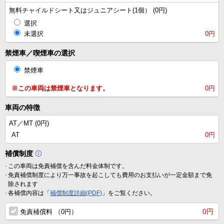
無料チャイルドシート又はジュニアシート(1個） (0円)
選択
未選択
0円
禁煙車／喫煙車の選択
禁煙車
※この車両は禁煙車となります。
0円
車両の特徴
AT／MT (
0円
)
AT
0円
補償制度
.
この車両は免責補償を含んだ料金体制です。
.
免責補償制度により万一事故を起こしても費用のお支払いが一定金額まで免
除されます
.
各補償内容は「
補償制度詳細(PDF)
」をご覧ください。
0円
免責補償料 （0円）