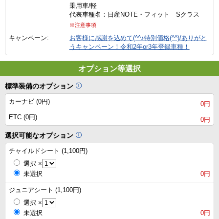
乗用車/軽
代表車種名：日産NOTE・フィット Sクラス
※注意事項
キャンペーン:
お客様に感謝を込めて(^^♪特別価格(^^)/ありがと
うキャンペーン！令和2年or3年登録車種！
オプション等選択
標準装備のオプション
カーナビ (0円)
0円
ETC (0円)
0円
選択可能なオプション
チャイルドシート (1,100円)
選択
×
未選択
0円
ジュニアシート (1,100円)
選択
×
未選択
0円