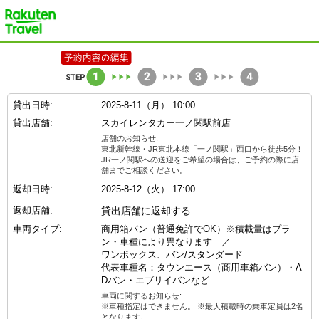
楽天トラベル
貸出日時:
2025-8-11（月） 10:00
貸出店舗:
スカイレンタカー一ノ関駅前店
店舗のお知らせ:
東北新幹線・JR東北本線「一ノ関駅」西口から徒歩5分！
JR一ノ関駅への送迎をご希望の場合は、ご予約の際に店
舗までご相談ください。
返却日時:
2025-8-12（火） 17:00
返却店舗:
貸出店舗に返却する
車両タイプ:
商用箱バン（普通免許でOK）※積載量はプラ
ン・車種により異なります ／
ワンボックス、バン/スタンダード
代表車種名：タウンエース（商用車箱バン）・A
Dバン・エブリイバンなど
車両に関するお知らせ:
※車種指定はできません。 ※最大積載時の乗車定員は2名
となります。