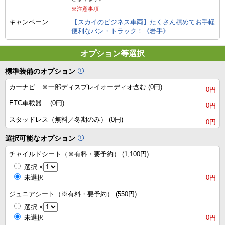
※注意事項
キャンペーン:
【スカイのビジネス車両】たくさん積めてお手軽
便利なバン・トラック！《岩手》
オプション等選択
標準装備のオプション
カーナビ ※一部ディスプレイオーディオ含む (0円)
0円
ETC車載器 (0円)
0円
スタッドレス（無料／冬期のみ） (0円)
0円
選択可能なオプション
チャイルドシート（※有料・要予約） (1,100円)
選択
×
未選択
0円
ジュニアシート（※有料・要予約） (550円)
選択
×
未選択
0円