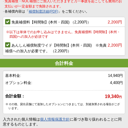
.
免責補償・NOC補償にご加入いただきますと万一事故を起こしても費用のお
支払いが一定金額まで免除されます。
.
各補償内容は「
補償制度詳細(PDF)
」をご覧ください。
2,200円
免責補償料【時間制】(本州・四国) （2,200円）
※
以下は単体でのお申し込みはできません。免責補償料【時間制】(本州・
四国)への加入が必須です
2,200円
あんしん補償制度ワイド【時間制】(本州・四国) ※免責
補償への加入が必要です。 （2,200円）
合計料金
基本料金:
14,940円
オプション料金:
4,400円
合計金額：
19,340
円
※
その他、貸出店舗にて追加したオプションにつきましては、別途加算される場合がござ
います。
入力された個人情報は
個人情報保護方針
に基づき取り扱われることに同
意するものとします。