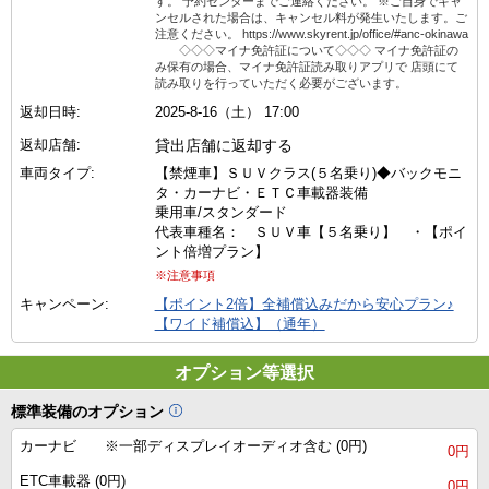
す。 予約センターまでご連絡ください。 ※ご自身でキャ
ンセルされた場合は、キャンセル料が発生いたします。ご
注意ください。 https://www.skyrent.jp/office/#anc-okinawa
◇◇◇マイナ免許証について◇◇◇ マイナ免許証の
み保有の場合、マイナ免許証読み取りアプリで 店頭にて
読み取りを行っていただく必要がございます。
返却日時:
2025-8-16（土） 17:00
返却店舗:
貸出店舗に返却する
車両タイプ:
【禁煙車】ＳＵＶクラス(５名乗り)◆バックモニ
タ・カーナビ・ＥＴＣ車載器装備
乗用車/スタンダード
代表車種名： ＳＵＶ車【５名乗り】 ・【ポイ
ント倍増プラン】
※注意事項
キャンペーン:
【ポイント2倍】全補償込みだから安心プラン♪
【ワイド補償込】（通年）
オプション等選択
標準装備のオプション
カーナビ ※一部ディスプレイオーディオ含む (0円)
0円
ETC車載器 (0円)
0円