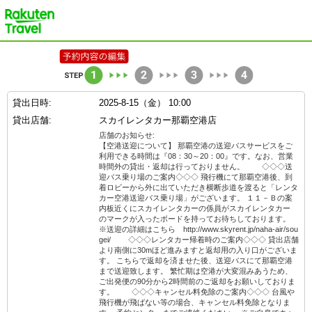
楽天トラベル
貸出日時:
2025-8-15（金） 10:00
貸出店舗:
スカイレンタカー那覇空港店
店舗のお知らせ:
【空港送迎について】 那覇空港の送迎バスサービスをご
利用できる時間は『08：30～20：00』です。なお、営業
時間外の貸出・返却は行っておりません。 ◇◇◇送
迎バス乗り場のご案内◇◇◇ 飛行機にて那覇空港後、到
着ロビーから外に出ていただき横断歩道を渡ると「レンタ
カー空港送迎バス乗り場」がございます。 １１－Ｂの案
内板近くにスカイレンタカーの係員がスカイレンタカー
のマークが入ったボードを持ってお待ちしております。
※送迎の詳細はこちら http://www.skyrent.jp/naha-air/sou
gei/ ◇◇◇レンタカー帰着時のご案内◇◇◇ 貸出店舗
より南側に30mほど進みますと返却用の入り口がございま
す。 こちらで返却を済ませた後、送迎バスにて那覇空港
まで送迎致します。 繁忙期は空港が大変混みあうため、
ご出発便の90分から2時間前のご返却をお願いしておりま
す。 ◇◇◇キャンセル料免除のご案内◇◇◇ 台風や
飛行機が飛ばない等の場合、キャンセル料免除となりま