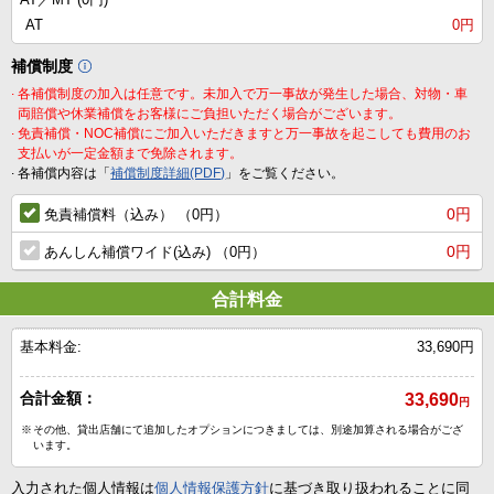
AT
0円
補償制度
.
各補償制度の加入は任意です。未加入で万一事故が発生した場合、対物・車
両賠償や休業補償をお客様にご負担いただく場合がございます。
.
免責補償・NOC補償にご加入いただきますと万一事故を起こしても費用のお
支払いが一定金額まで免除されます。
.
各補償内容は「
補償制度詳細(PDF)
」をご覧ください。
0円
免責補償料（込み） （0円）
0円
あんしん補償ワイド(込み) （0円）
合計料金
基本料金:
33,690円
合計金額：
33,690
円
※
その他、貸出店舗にて追加したオプションにつきましては、別途加算される場合がござ
います。
入力された個人情報は
個人情報保護方針
に基づき取り扱われることに同