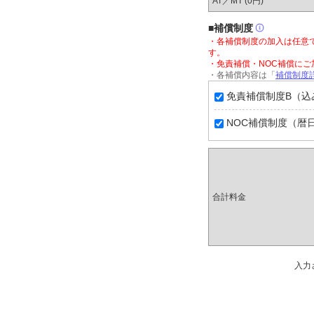
AT／MT (
0円
)
■補償制度
・各補償制度の加入は任意
す。
・免責補償・NOC補償に
・各補償内容は「
補償制度
免責補償制度B（込
NOC補償制度（暦日制
合計料金
入力