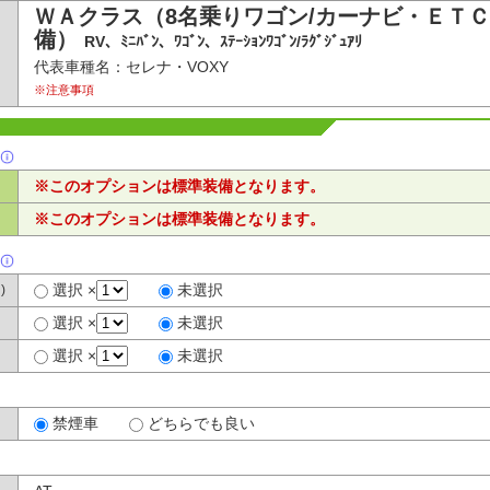
ＷＡクラス（8名乗りワゴン/カーナビ・ＥＴ
備）
RV、ﾐﾆﾊﾞﾝ、ﾜｺﾞﾝ、ｽﾃｰｼｮﾝﾜｺﾞﾝ/ﾗｸﾞｼﾞｭｱﾘ
代表車種名：セレナ・VOXY
※注意事項
※このオプションは標準装備となります。
※このオプションは標準装備となります。
選択 ×
未選択
)
選択 ×
未選択
選択 ×
未選択
禁煙車
どちらでも良い