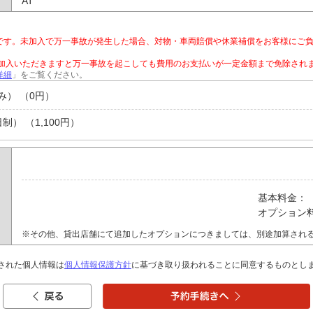
AT
です。未加入で万一事故が発生した場合、対物・車両賠償や休業補償をお客様にご
ご加入いただきますと万一事故を起こしても費用のお支払いが一定金額まで免除され
詳細
」をご覧ください。
み） （0円）
） （1,100円）
基本料金：
オプション
※その他、貸出店舗にて追加したオプションにつきましては、別途加算され
された個人情報は
個人情報保護方針
に基づき取り扱われることに同意するものとし