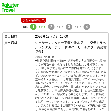
楽天トラベル
貸出日時:
2026-6-12（金） 10:00
貸出店舗:
シーサーレンタカー那覇空港本店 【楽天トラベ
ルレンタカーアワード2024 リトルスター賞受賞
店舗】
店舗のお知らせ:
■那覇空港到着時 空港から送迎希望の方は那覇空港に到着
して手荷物を受け取られましたら当社にご連絡下さいま
せ。 乗り場までお電話にてご案内させていただきます。
※混雑状況や時期により待機している場所が変わるため必
ずご連絡いただけますようご協力お願いいたします。 ■貸
渡手続き・お支払い １，店舗到着後、ドライバーの方の
運転免許証をコピーさせていただきます。 ※免許証をお
忘れの場合、いかなる場合も貸し出しができなくなるため
ご注意下さい。 ※国際免許証の場合は、自国の運転免許
証、パスポート、翻訳文も必要となります。 ２，貸渡約
款および貸渡にあたっての注意事項、返却方法などについ
て説明させていただきます。 ３，オプション内容を確認
し、加入される場合はご精算下さいませ。 ■車両の受け渡
し 簡単な車両説明のあと、車両周りの傷などのチェック