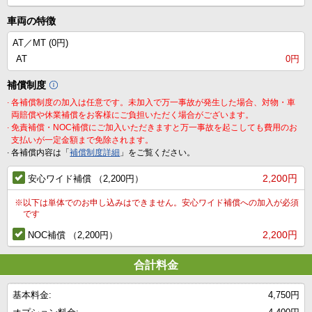
車両の特徴
AT／MT (
0円
)
AT
0円
補償制度
.
各補償制度の加入は任意です。未加入で万一事故が発生した場合、対物・車
両賠償や休業補償をお客様にご負担いただく場合がございます。
.
免責補償・NOC補償にご加入いただきますと万一事故を起こしても費用のお
支払いが一定金額まで免除されます。
.
各補償内容は「
補償制度詳細
」をご覧ください。
2,200円
安心ワイド補償 （2,200円）
※
以下は単体でのお申し込みはできません。安心ワイド補償への加入が必須
です
2,200円
NOC補償 （2,200円）
合計料金
基本料金:
4,750円