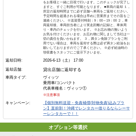
をお客様と一緒に目視で行います。このチェックが完了し
ますと、すぐご利用が可能となります。 ■車両の返却 １，
所定の返却時間までに必ず店舗へ車両をご返却ください。
予定時間を超過される場合は早めに営業所までその旨をご
連絡ください。 ※送迎受付時刻：9：00～19：00 ２，車
両返却後、車両担当者により実走距離の記録と、車体周
り・車内のチェックを行います。 ※お忘れ物の無いよう
お気を付けくださいませ、お忘れ物に関しまして当社は一
切の責任を負いかねます。 ３，満タン免除プランをご利
用でない場合は、車両を返却する際は必ず満タン給油をお
願いしておりますのでご了承ください。 ※必ず給油時の
領収書をスタッフにご提示下さいませ。
返却日時:
2026-6-13（土） 17:00
返却店舗:
貸出店舗に返却する
車両タイプ:
ヴィッツ
乗用車/コンパクト
代表車種名：ヴィッツ①
※注意事項
キャンペーン:
【個別無料送迎・免責補償(対物免責)込みプラ
ン】直前割！沖縄でレンタカー借りるならシーサ
ーレンタカーで！！
オプション等選択