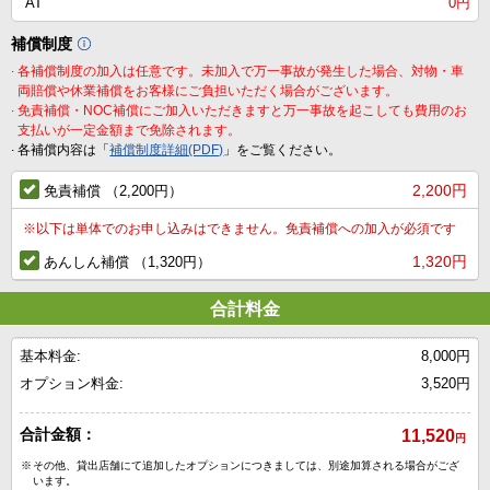
AT
0円
補償制度
.
各補償制度の加入は任意です。未加入で万一事故が発生した場合、対物・車
両賠償や休業補償をお客様にご負担いただく場合がございます。
.
免責補償・NOC補償にご加入いただきますと万一事故を起こしても費用のお
支払いが一定金額まで免除されます。
.
各補償内容は「
補償制度詳細(PDF)
」をご覧ください。
2,200円
免責補償 （2,200円）
※
以下は単体でのお申し込みはできません。免責補償への加入が必須です
1,320円
あんしん補償 （1,320円）
合計料金
基本料金:
8,000円
オプション料金:
3,520円
合計金額：
11,520
円
※
その他、貸出店舗にて追加したオプションにつきましては、別途加算される場合がござ
います。