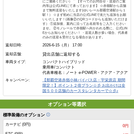
にご連絡ください） `` 【すべてのお問合せ・送迎のご案
内等は公式LINEにて承っております】 ☆赤嶺駅から店舗
まで無料送迎をいたします(ゆいレール那覇空港駅から１
駅！） ☆まず初めに当店の公式LINEで友だち追加をお願
いいたします！(画像②のQRコードからも追加いただけま
す） ①追加後、案内に沿ってお名前等をご入力ください
ませ。 ②モノレールで赤嶺駅へ向かわれる際に、公式LIN
Eからお知らせください！ ・送迎人数が多い場合、代表者
のみの送迎＆受付となる場合があります。
返却日時:
2026-6-15（月） 17:00
返却店舗:
貸出店舗に返却する
車両タイプ:
コンパクトハイブリッド
乗用車/コンパクト
代表車種名：ノート e-POWER・アクア・アクア
キャンペーン:
【那覇空港赤嶺小禄バイパス店・宇栄原店 期間
限定！】ポイント２倍プラン☆彡 お出かけは全
国５００店舗のカースタレンタカーで☆彡♪
オプション等選択
標準装備のオプション
カーナビ (0円)
0円
ETC (0円)