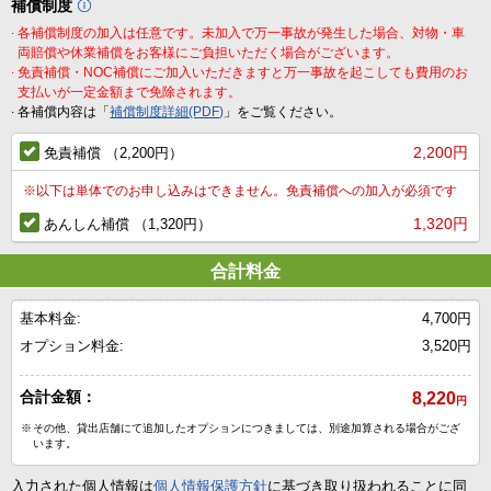
補償制度
.
各補償制度の加入は任意です。未加入で万一事故が発生した場合、対物・車
両賠償や休業補償をお客様にご負担いただく場合がございます。
.
免責補償・NOC補償にご加入いただきますと万一事故を起こしても費用のお
支払いが一定金額まで免除されます。
.
各補償内容は「
補償制度詳細(PDF)
」をご覧ください。
2,200円
免責補償 （2,200円）
※
以下は単体でのお申し込みはできません。免責補償への加入が必須です
1,320円
あんしん補償 （1,320円）
合計料金
基本料金:
4,700円
オプション料金:
3,520円
合計金額：
8,220
円
※
その他、貸出店舗にて追加したオプションにつきましては、別途加算される場合がござ
います。
入力された個人情報は
個人情報保護方針
に基づき取り扱われることに同