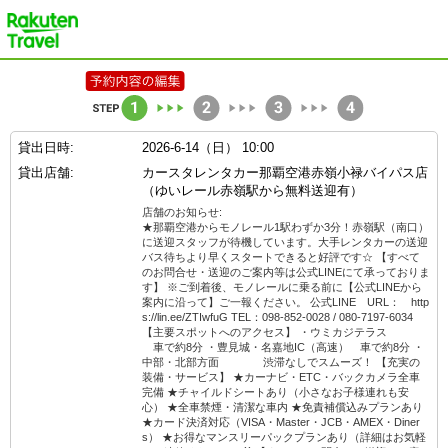
楽天トラベル
貸出日時:
2026-6-14（日） 10:00
貸出店舗:
カースタレンタカー那覇空港赤嶺小禄バイパス店
（ゆいレール赤嶺駅から無料送迎有）
店舗のお知らせ:
★那覇空港からモノレール1駅わずか3分！赤嶺駅（南口）
に送迎スタッフが待機しています。大手レンタカーの送迎
バス待ちより早くスタートできると好評です☆ 【すべて
のお問合せ・送迎のご案内等は公式LINEにて承っておりま
す】 ※ご到着後、モノレールに乗る前に【公式LINEから
案内に沿って】ご一報ください。 公式LINE URL： http
s://lin.ee/ZTIwfuG TEL：098-852-0028 / 080-7197-6034
【主要スポットへのアクセス】 ・ウミカジテラス
車で約8分 ・豊見城・名嘉地IC（高速） 車で約8分 ・
中部・北部方面 渋滞なしでスムーズ！ 【充実の
装備・サービス】 ★カーナビ・ETC・バックカメラ全車
完備 ★チャイルドシートあり（小さなお子様連れも安
心） ★全車禁煙・清潔な車内 ★免責補償込みプランあり
★カード決済対応（VISA・Master・JCB・AMEX・Diner
s） ★お得なマンスリーパックプランあり（詳細はお気軽