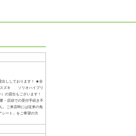
お貸出ししております！ ★全
ム ・スズキ ソリオハイブリ
ー）の貸出もございます！
不要・店頭での受付手続き不
せん。ご来店時には従来の免
アシート」をご希望の方