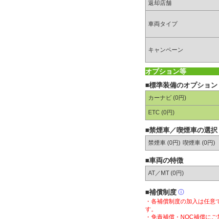
返却店舗
車両タイプ
キャンペーン
オプション等
■標準装備のオプション
カーナビ (0円)
ETC (0円)
■禁煙車／喫煙車の選択
禁煙車 (0円)
喫煙車 (0円)
■車両の特徴
AT／MT (
0円
)
■補償制度
・各補償制度の加入は任意
す。
・免責補償・NOC補償に