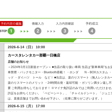
2026-6-14（日） 10:00
カースタレンタカー那覇一日橋店
店舗のお知らせ
＜2024年3月1日新規オープン＞ ■当店の取り扱い車両 当店は"新車車両"を
車禁煙・バックモニター・Bluetooth搭載！ ・ホンダ N－BOXカスタ
ッド ・ダイハツ トール など！ ■当店は、楽のりスマート（無人レンタカ
楽のりスマートのメリット ・24時間出発・返却可能 ・ガソリン満タン返し
要 ご利用お待ちしております！ ※マイナ免許証のみではご利用いただけま
許証をお持ちください。 「ベビーシート」、「チャイルドシート」「ジュニ
は、直接店舗までお問い合わせ下さい。（在庫に限りがございます。）
2026-6-15（月） 17:00