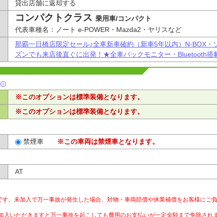
貸出店舗に返却する
コンパクトクラス
乗用車/コンパクト
代表車種名：ノート e-POWER・Mazda2・ヤリスなど
那覇一日橋店限定セール♪全車新車確約（新車5年以内）N-BOX
ズンでも来店後直ぐに出発！★全車バックモニター・Bluetooth搭
※このオプションは標準装備となります。
※このオプションは標準装備となります。
禁煙車
※この車両は禁煙車となります。
AT
です。未加入で万一事故が発生した場合、対物・車両賠償や休業補償をお客様にご
ご加入いただきますと万一事故を起こしても費用のお支払いが一定金額まで免除され