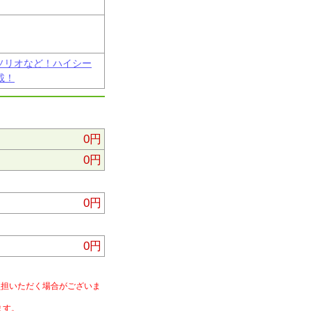
・ソリオなど！ハイシー
載！
0円
0円
0円
0円
負担いただく場合がございま
ます。