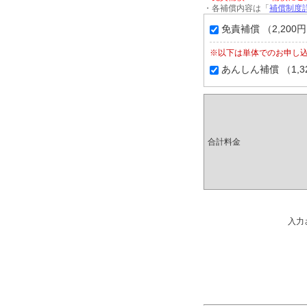
・各補償内容は「
補償制度詳
免責補償 （2,200
※以下は単体でのお申し
あんしん補償 （1,3
合計料金
入力