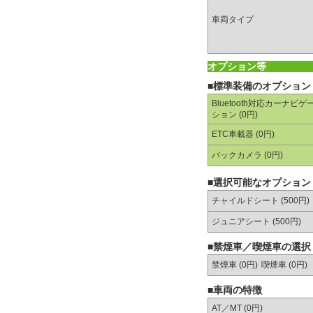
車両タイプ
オプション等
■標準装備のオプション
Bluetooth対応カーナビゲ
ション (0円)
ETC車載器 (0円)
バックカメラ (0円)
■選択可能なオプション
チャイルドシート (500円)
ジュニアシート (500円)
■禁煙車／喫煙車の選択
禁煙車 (0円)
喫煙車 (0円)
■車両の特徴
AT／MT (
0円
)