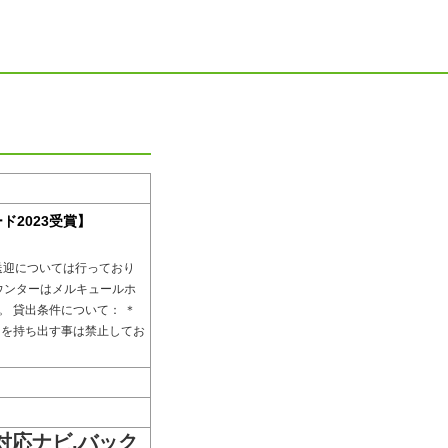
2023受賞】
送迎については行っており
ウンターはメルキュールホ
 貸出条件について： ＊
ーを持ち出す事は禁止してお
h対応ナビ,バック