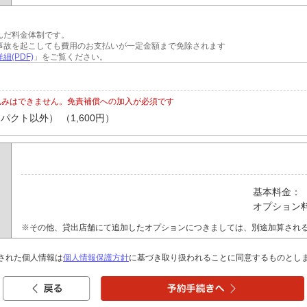
んだ料金体制です。
事故を起こしても費用のお支払いが一定金額まで免除されます
細(PDF)
」をご覧ください。
込みはできません。免責補償への加入が必須です
クト以外） （1,600円）
基本料金：
オプション
※その他、貸出店舗にて追加したオプションにつきましては、別途加算され
された個人情報は
個人情報保護方針
に基づき取り扱われることに同意するものとし