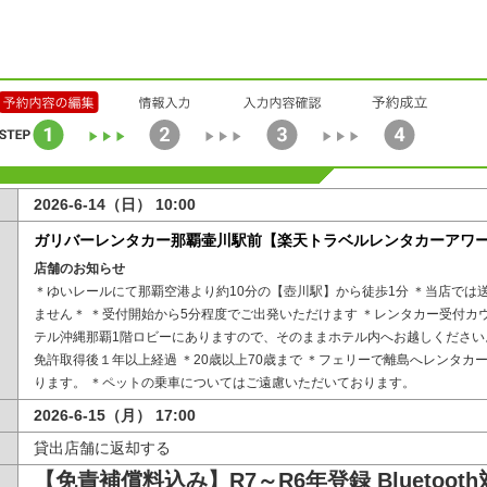
2026-6-14（日） 10:00
ガリバーレンタカー那覇壷川駅前【楽天トラベルレンタカーアワード
店舗のお知らせ
＊ゆいレールにて那覇空港より約10分の【壺川駅】から徒歩1分 ＊当店では
ません＊ ＊受付開始から5分程度でご出発いただけます ＊レンタカー受付カ
テル沖縄那覇1階ロビーにありますので、そのままホテル内へお越しください。
免許取得後１年以上経過 ＊20歳以上70歳まで ＊フェリーで離島へレンタカ
ります。 ＊ペットの乗車についてはご遠慮いただいております。
2026-6-15（月） 17:00
貸出店舗に返却する
【免責補償料込み】R7～R6年登録 Bluetoot