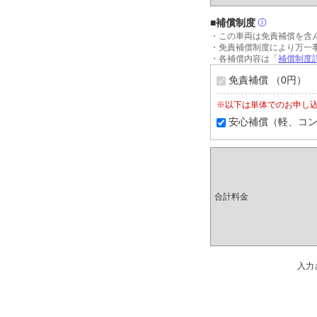
■補償制度
・この車両は免責補償を含
・免責補償制度により万一
・各補償内容は「
補償制度詳
免責補償 （0円）
※以下は単体でのお申し
安心補償（軽、コンパ
合計料金
入力