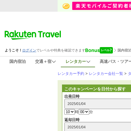
国内宿泊
交通＋宿
レンタカー
高速バス・ツア
レンタカー予約
>
レンタカー会社一覧
>
このキャンペーンを日付から探す
出発日時
時
分
返却日時