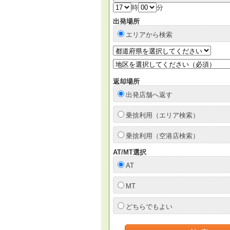
時
分
出発場所
エリアから検索
返却場所
出発店舗へ返す
乗捨利用（エリア検索）
乗捨利用（空港店検索）
AT/MT選択
AT
MT
どちらでもよい