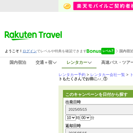
国内宿泊
交通＋宿
レンタカー
高速バス・ツア
レンタカー予約
>
レンタカー会社一覧
>
トもたくさんでお得に♪♪_①
このキャンペーンを日付から探す
出発日時
時
分
返却日時