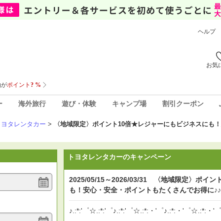
ヘルプ
お気
ー
海外旅行
遊び・体験
キャンプ場
割引クーポン
トヨタレンタカー
>
〈地域限定〉ポイント10倍★レジャーにもビジネスにも
トヨタレンタカーのキャンペーン
2025/05/15～2026/03/31 〈地域限定〉
も！安心・安全・ポイントもたくさんでお得に♪♪
♪.:*:'゜☆.:*:'゜♪.:*:'゜☆.:*:・'゜♪.:*:・'゜☆.:*:・'゜