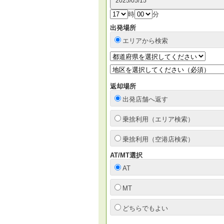
時
分
出発場所
エリアから検索
返却場所
出発店舗へ返す
乗捨利用（エリア検索）
乗捨利用（空港店検索）
AT/MT選択
AT
MT
どちらでもよい