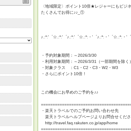
〈地域限定〉ポイント10倍★レジャーにもビジ
たくさんでお得に♪♪_①
♪.:*:'゜☆.:*:'゜♪.:*:'゜☆.:*:・'゜♪.:*:・'゜☆.:*:・'゜
・予約対象期間：～2026/3/30
・利用対象期間：～2026/3/31（一部期間を除く
・対象クラス ：C1・C2・C3・W2・W3
・さらにポイント10倍！
この機会にお早めのご予約を♪♪
======================================
・楽天トラベルでのご予約お問い合わせ先
楽天トラベルヘルプページよりお問合せくださ
http://travel.faq.rakuten.co.jp/app/home
======================================