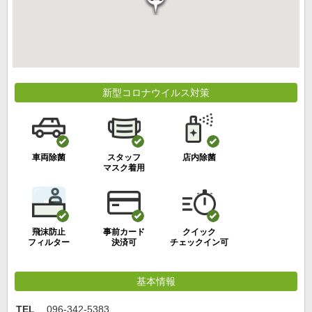
新型コロナウイルス対策
車両除菌
スタッフ
店内除菌
マスク着用
飛沫防止
事前カード
クイック
フィルター
決済可
チェックイン可
基本情報
TEL
096-342-5383