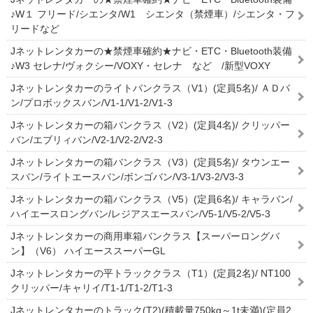
♪W１ フリード/シエンタ/W1 シエンタ（禁煙車）/シエンタ・フ
リードなど
Jネットレンタカーの★禁煙車確約★ナビ・ETC・Bluetooth装備
♪W3 セレナ/ヴォクシー/VOXY・セレナ など /新型VOXY
Jネットレンタカーのライトバンクラス（V1）(定員5名)/ ＡＤバ
ン/プロボックスバン/V1-1/V1-2/V1-3
Jネットレンタカーの箱バンクラス（V2）(定員4名)/ クリッパー
バン/エブリィバン/V2-1/V2-2/V2-3
Jネットレンタカーの箱バンクラス（V3）(定員5名)/ タウンエー
スバン/ライトエースバン/ボンゴバン/V3-1/V3-2/V3-3
Jネットレンタカーの箱バンクラス（V5）(定員6名)/ キャラバン/
ハイエースロングバン/レジアスエースバン/V5-1/V5-2/V5-3
Jネットレンタカーの商用車箱バンクラス【スーパーロングバ
ン】（V6） ハイエーススーパーGL
Jネットレンタカーの平トラッククラス（T1）(定員2名)/ NT100
クリッパー/キャリイ/T1-1/T1-2/T1-3
Jネットレンタカーのトラック(T2)(積載量750kg～1t未満)(定員2