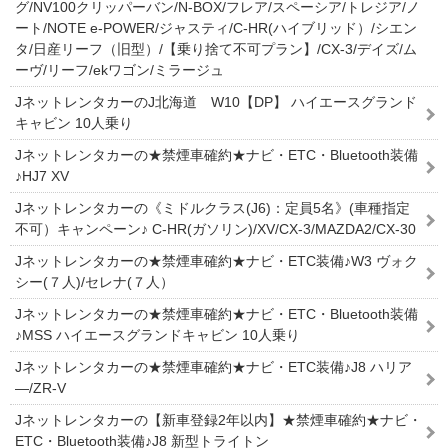
グ/NV100クリッパーバン/N-BOX/フレア/スペーシア/トレジア/ノ
ート/NOTE e-POWER/ジャスティ/C-HR(ハイブリッド）/シエン
タ/日産リーフ（旧型）/【乗り捨て不可プラン】/CX-3/デイズ/ム
ーヴ/リーフ/ekワゴン/ミラージュ
JネットレンタカーのJ北海道 W10【DP】 ハイエースグランド
キャビン 10人乗り
Jネットレンタカーの★禁煙車確約★ナビ・ETC・Bluetooth装備
♪HJ7 XV
Jネットレンタカーの《ミドルクラス(J6)：定員5名》(車種指定
不可）キャンペーン♪ C-HR(ガソリン)/XV/CX-3/MAZDA2/CX-30
Jネットレンタカーの★禁煙車確約★ナビ・ETC装備♪W3 ヴォク
シー(７人)/セレナ(７人）
Jネットレンタカーの★禁煙車確約★ナビ・ETC・Bluetooth装備
♪MSS ハイエースグランドキャビン 10人乗り
Jネットレンタカーの★禁煙車確約★ナビ・ETC装備♪J8 ハリア
―/ZR-V
Jネットレンタカーの【新車登録2年以内】★禁煙車確約★ナビ・
ETC・Bluetooth装備♪J8 新型トライトン