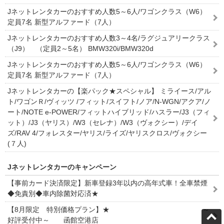
Jネットレンタカーのおすすめ人数5～6人/ワゴンクラス（W6）
定員7名 新型アルファード（7人）
Jネットレンタカーのおすすめ人数3～4名/ラグジュアリークラス
（J9） （定員2～5名） BMW320i/BMW320d
Jネットレンタカーのおすすめ人数5～6人/ワゴンクラス（W6）
定員7名 新型アルファード（7人）
Jネットレンタカーの【楽パック★スペシャル】 ミライース/アル
ト/ワゴンＲ/ヴィッツ /フィット/スイフト/ノア/N-WGN/アクア/ノ
ート/NOTE e-POWER/フィットハイブリッド/ハスラー/J3（フィ
ット）/J3（ヤリス）/W3（セレナ）/W3（ヴォクシー）/デイ
ズ/RAV 4/フォレスター/ヤリス/ライズ/ヤリスクロス/ヴォクシー
(７人)
Jネットレンタカーのキャンペーン
【事前カード決済限定】新車登録3年以内の高年式車！全車禁煙
◆免責別◆車内除菌対応済★
【8月限定 特別価格プラン】★ ～
好評受付中～ 函館空港店