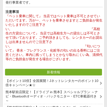
発行事業者です。
注意事項
『ペット乗車に関して』 当店ではペット乗車は不可とさせてい
ただいてます。万が一、ペットを乗車させますとご負担金が発生
いたしますのでご注意下さ
い。 『高校
生の方貸出について』 当店では高校生方への貸出しは不可とさ
せて頂いております。ご予約頂きましても、レンタカーのお貸出
しは出来ませんのでご注意下さ
い。 『匂いにつ
いて』 香水・フレグランス・化粧等の匂いの出る香料にはご注
意ください。車内に残ってしまうとかなり取れにくい為、清掃代
等のご負担金が発生する場合がございます。
新着情報
【ポイント10倍】全国展開！Jネットレンタカーのポイント10
倍キャンペーン★☆
熊本駅前店限定！【ドライブ in 熊本】スペシャルプラン ～ナ
ビ・Bluetoothオーディオ・バックモニター・ETC車載器付き
～