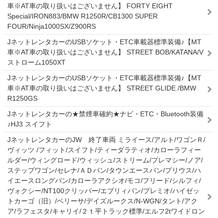
車※AT車の取り扱いはございません】 FORTY EIGHT
Special/IRON883/BMW R1250R/CB1300 SUPER
FOUR/Ninja1000SX/Z900RS
JネットレンタカーのUSBソケット・ETC車載器標準装備♪【MT
車※AT車の取り扱いはございません】 STREET BOB/KATANA/V
ストローム1050XT
JネットレンタカーのUSBソケット・ETC車載器標準装備♪【MT
車※AT車の取り扱いはございません】 STREET GLIDE /BMW
R1250GS
Jネットレンタカーの★禁煙車確約★ナビ・ETC・Bluetooth装備
♪HJ3 スイフト
JネットレンタカーのJW 終了車両 ミライース/アルト/ワゴンＲ/
ヴィッツ /フィット/スイフト/ティーダラティオ/カローラフィー
ルダー/ウィングロード/ウィッシュ/ストリーム/プレマシー/ノア/
ステップワゴン/セレナ/ＡＤバン/タウンエースバン/プリウス/ハ
イエースロングバン/カローラアクシオ/モコ/フリード/シルフィ/
ヴォクシー/NT100クリッパー/エブリィバン/プレミオ/ハイゼッ
トカーゴ（旧）/ベリーサ/デイズルークス/N-WGN/タント/アク
ア/ラフェスタ/キャリイ/２ｔ平トラック標準/エルフ2tワイドロン