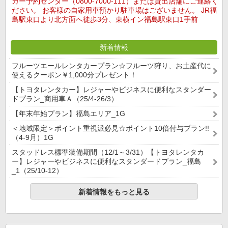
カー予約センター（0800-7000-111）または貸出店舗にご連絡く
ださい。 お客様の自家用車預かり駐車場はございません。 JR福
島駅東口より北方面へ徒歩3分、東横イン福島駅東口1手前
新着情報
フルーツエールレンタカープラン☆フルーツ狩り、お土産代に
使えるクーポン￥1,000分プレゼント！
【トヨタレンタカー】レジャーやビジネスに便利なスタンダー
ドプラン_商用車Ａ（25/4-26/3）
【年末年始プラン】福島エリア_1G
＜地域限定＞ポイント重視派必見☆ポイント10倍付与プラン!!
（4-9月）1G
スタッドレス標準装備期間（12/1～3/31）【トヨタレンタカ
ー】レジャーやビジネスに便利なスタンダードプラン_福島
_1（25/10-12）
新着情報をもっと見る