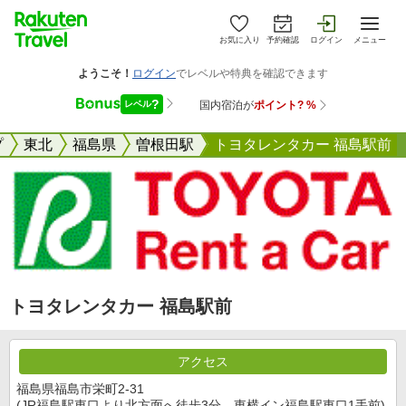
お気に入り
予約確認
ログイン
メニュー
プ
東北
福島県
曽根田駅
トヨタレンタカー 福島駅前
トヨタレンタカー 福島駅前
アクセス
福島県福島市栄町2-31
(JR福島駅東口より北方面へ徒歩3分、東横イン福島駅東口1手前)