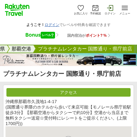
お気に入り
予約確認
ログイン
メニュー
県
那覇空港
プラチナムレンタカー 国際通り・県庁前店
プラチナムレンタカー 国際通り・県庁前店
アクセス
沖縄県那覇市久茂地1-4-17
(国際通り界隈のホテルから歩いて来店可能【モノレール県庁前駅
徒歩3分】【那覇空港からタクシーで約10分】空港から当店まで
無料タクシー送迎☆受付時にレシートをご提示ください。(上限
1700円))