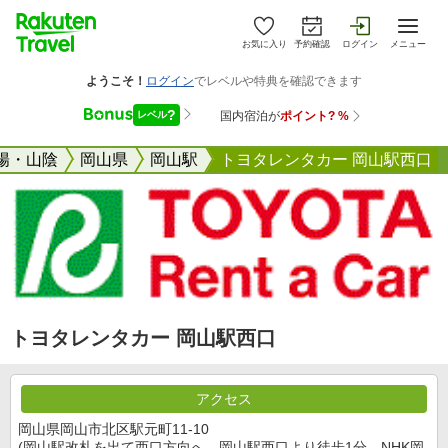
お気に入り
予約確認
ログイン
メニュー
陽・山陰
岡山県
岡山駅
トヨタレンタカー 岡山駅西口
トヨタレンタカー 岡山駅西口
アクセス
岡山県岡山市北区駅元町11-10
(岡山駅改札を出て西口方向へ。岡山駅西口より徒歩1分。NHK岡