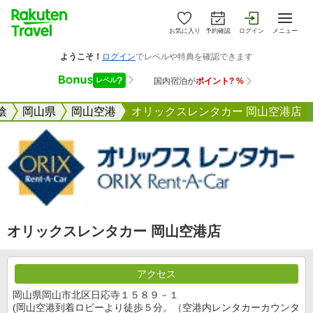
お気に入り
予約確認
ログイン
メニュー
陰
岡山県
岡山空港
オリックスレンタカー 岡山空港店
オリックスレンタカー 岡山空港店
アクセス
岡山県岡山市北区日応寺１５８９－１
(岡山空港到着ロビーより徒歩５分。（空港内レンタカーカウンタ