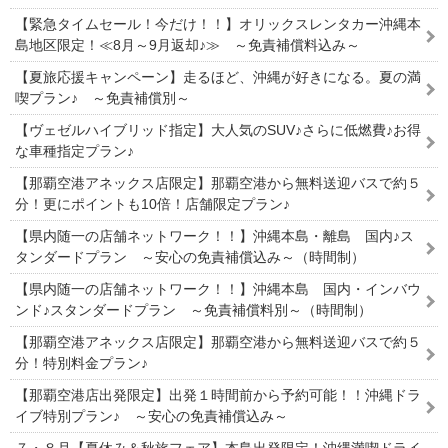
【緊急タイムセール！今だけ！！】オリックスレンタカー沖縄本
島地区限定！≪8月～9月返却♪≫ ～免責補償料込み～
【夏旅応援キャンペーン】走るほど、沖縄が好きになる。夏の満
喫プラン♪ ～免責補償別～
【ヴェゼルハイブリッド指定】大人気のSUV♪さらに低燃費♪お得
な車種指定プラン♪
【那覇空港アネックス店限定】那覇空港から無料送迎バスで約５
分！更にポイントも10倍！店舗限定プラン♪
【県内随一の店舗ネットワーク！！】沖縄本島・離島 国内♪ス
タンダードプラン ～安心の免責補償込み～（時間制）
【県内随一の店舗ネットワーク！！】沖縄本島 国内・インバウ
ンド♪スタンダードプラン ～免責補償料別～（時間制）
【那覇空港アネックス店限定】那覇空港から無料送迎バスで約５
分！特別料金プラン♪
【那覇空港店出発限定】出発１時間前から予約可能！！沖縄ドラ
イブ特別プラン♪ ～安心の免責補償込み～
７・８月【夏休み＆秋旅フェア】本島出発限定！沖縄満喫ドライ