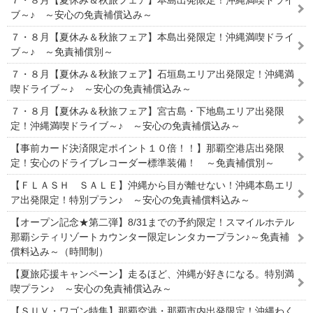
ブ～♪ ～安心の免責補償込み～
７・８月【夏休み＆秋旅フェア】本島出発限定！沖縄満喫ドライ
ブ～♪ ～免責補償別～
７・８月【夏休み＆秋旅フェア】石垣島エリア出発限定！沖縄満
喫ドライブ～♪ ～安心の免責補償込み～
７・８月【夏休み＆秋旅フェア】宮古島・下地島エリア出発限
定！沖縄満喫ドライブ～♪ ～安心の免責補償込み～
【事前カード決済限定ポイント１０倍！！】那覇空港店出発限
定！安心のドライブレコーダー標準装備！ ～免責補償別～
【ＦＬＡＳＨ ＳＡＬＥ】沖縄から目が離せない！沖縄本島エリ
ア出発限定！特別プラン♪ ～安心の免責補償料込み～
【オープン記念★第二弾】8/31までの予約限定！スマイルホテル
那覇シティリゾートカウンター限定レンタカープラン♪～免責補
償料込み～（時間制）
【夏旅応援キャンペーン】走るほど、沖縄が好きになる。特別満
喫プラン♪ ～安心の免責補償込み～
【ＳＵＶ・ワゴン特集】那覇空港・那覇市内出発限定！沖縄わく