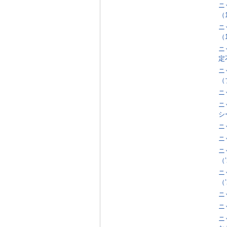
ニ
（
ニ
（
ニ
定
ニ
（
ニ
ニ
シ
ニ
ニ
ニ
（’
ニ
（’
ニ
ニ
ニ