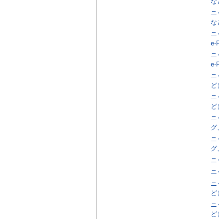
な
ニ
な
ニ
e
ニ
e
ニ
ど
ニ
ど
ニ
グ
ニ
グ
ニ
ニ
ニ
ど
ニ
ど