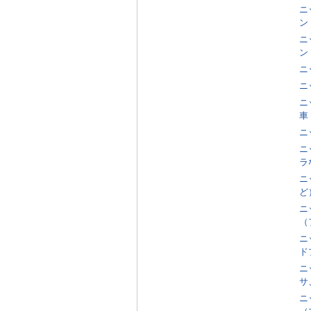
ニ
ン
ニ
ン
ニ
ニ
ニ
車
ニ
ニ
ラ
ニ
ど
ニ
（
ニ
ド
ニ
サ
ニ