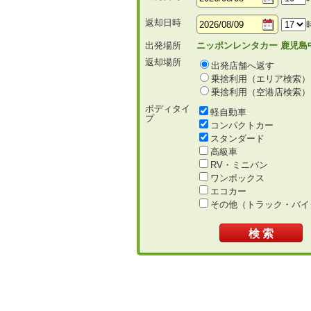
返却日時
出発場所
ニッポンレンタカー 鹿児島
返却場所
出発店舗へ返す
乗捨利用（エリア検索）
乗捨利用（空港店検索）
ボディタイ
軽自動車
プ
コンパクトカー
スタンダード
高級車
RV・ミニバン
ワンボックス
エコカー
その他（トラック・バイ
検 索