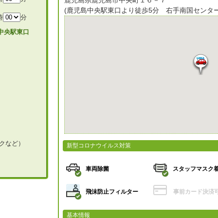
鹿児島県鹿児島市中央町１６－７
(鹿児島中央駅東口より徒歩5分 右手南国センタ
時
分
中央駅東口
クなど）
新型コロナウイルス対策
車両除菌
スタッフ
マスク
飛沫防止
フィルター
事前カード
決済
基本情報