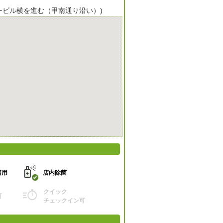
ービル横を進む（甲南通り沿い）)
着用
店内除菌
クイック
可
チェックイン可