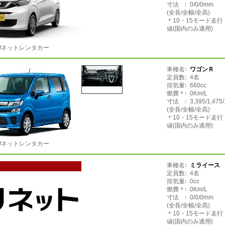
寸法
0/0/0mm
(全長/全幅/全高)
＊10・15モード走
値(国内のみ適用)
Jネットレンタカー
車種名
ワゴンＲ
定員数
4名
排気量
660cc
燃費＊
0Km/L
寸法
3,395/1,475
(全長/全幅/全高)
＊10・15モード走
値(国内のみ適用)
Jネットレンタカー
車種名
ミライース
定員数
4名
排気量
0cc
燃費＊
0Km/L
寸法
0/0/0mm
(全長/全幅/全高)
＊10・15モード走
値(国内のみ適用)