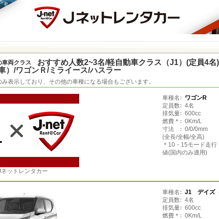
おすすめ人数2~3名/軽自動車クラス（J1）(定員4名)/
の車両クラス
車）/ワゴンＲ/ミライース/ハスラー
のみ表示しており、その他の車種になる場合もございます。
車種名
ワゴンR
定員数
4名
排気量
600cc
燃費＊
0Km/L
寸法
0/0/0mm
(全長/全幅/全高)
＊10・15モード走
値(国内のみ適用)
Jネットレンタカー
車種名
J1 デイズ
定員数
4名
排気量
600cc
燃費＊
0Km/L