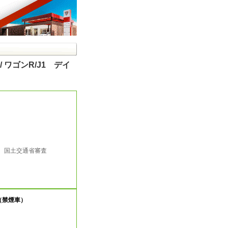
 ワゴンR/J1 デイ
行 国土交通省審査
（禁煙車）