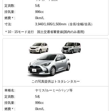
定員数:
5名
排気量:
996cc
燃費＊:
0km/L
寸法:
3,940/1,695/1,500mm（全長/全幅/全高）
＊10・15モード走行 国土交通省審査値(国内のみ適用)
この写真提供はトヨタレンタカー
車種名:
ヤリス/ルーミー/パッソ等
定員数:
5名
排気量:
996cc
燃費＊:
0km/L