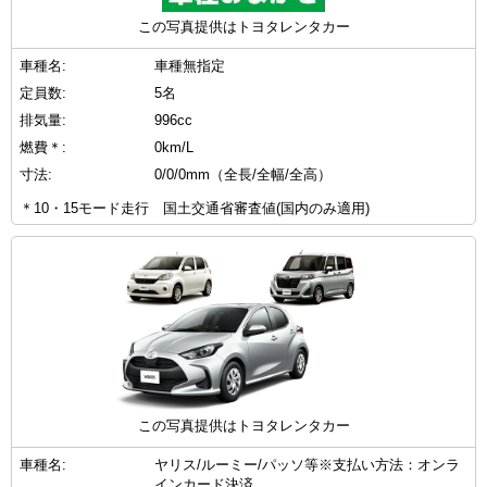
この写真提供はトヨタレンタカー
車種名:
車種無指定
定員数:
5名
排気量:
996cc
燃費＊:
0km/L
寸法:
0/0/0mm（全長/全幅/全高）
＊10・15モード走行 国土交通省審査値(国内のみ適用)
この写真提供はトヨタレンタカー
車種名:
ヤリス/ルーミー/パッソ等※支払い方法：オンラ
インカード決済