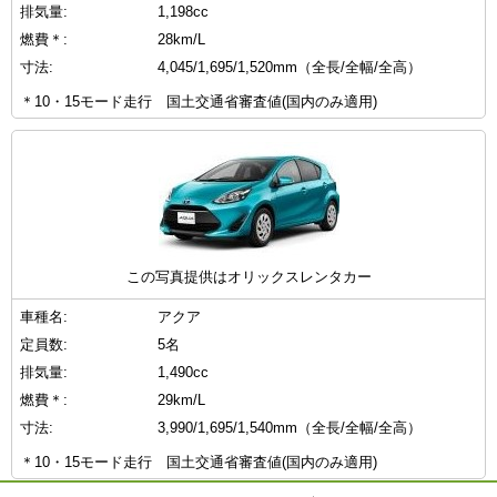
排気量:
1,198cc
燃費＊:
28km/L
寸法:
4,045/1,695/1,520mm（全長/全幅/全高）
＊10・15モード走行 国土交通省審査値(国内のみ適用)
この写真提供はオリックスレンタカー
車種名:
アクア
定員数:
5名
排気量:
1,490cc
燃費＊:
29km/L
寸法:
3,990/1,695/1,540mm（全長/全幅/全高）
＊10・15モード走行 国土交通省審査値(国内のみ適用)