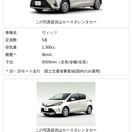
この写真提供はカースタレンタカー
車種名:
ヴィッツ
定員数:
5名
排気量:
1,300cc
燃費＊:
0km/L
寸法:
0/0/0mm（全長/全幅/全高）
＊10・15モード走行 国土交通省審査値(国内のみ適用)
この写真提供はカースタレンタカー