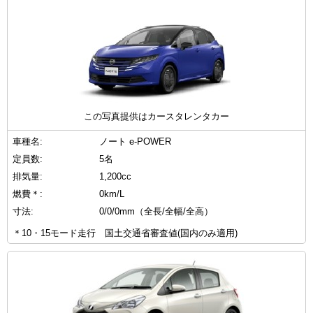
この写真提供はカースタレンタカー
車種名:
ノート e-POWER
定員数:
5名
排気量:
1,200cc
燃費＊:
0km/L
寸法:
0/0/0mm（全長/全幅/全高）
＊10・15モード走行 国土交通省審査値(国内のみ適用)