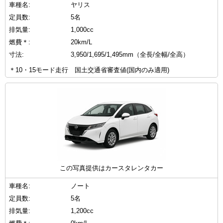
車種名:
ヤリス
定員数:
5名
排気量:
1,000cc
燃費＊:
20km/L
寸法:
3,950/1,695/1,495mm（全長/全幅/全高）
＊10・15モード走行 国土交通省審査値(国内のみ適用)
この写真提供はカースタレンタカー
車種名:
ノート
定員数:
5名
排気量:
1,200cc