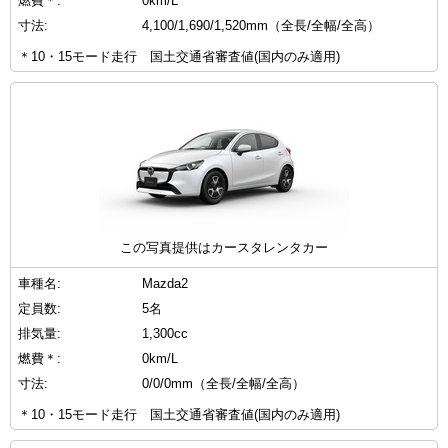
燃費＊:
0km/L
寸法:
4,100/1,690/1,520mm（全長/全幅/全高）
＊10・15モード走行 国土交通省審査値(国内のみ適用)
この写真提供はカースタレンタカー
車種名:
Mazda2
定員数:
5名
排気量:
1,300cc
燃費＊:
0km/L
寸法:
0/0/0mm（全長/全幅/全高）
＊10・15モード走行 国土交通省審査値(国内のみ適用)