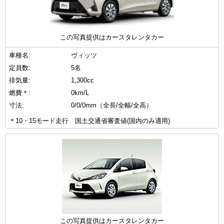
この写真提供はカースタレンタカー
車種名:
ヴィッツ
定員数:
5名
排気量:
1,300cc
燃費＊:
0km/L
寸法:
0/0/0mm（全長/全幅/全高）
＊10・15モード走行 国土交通省審査値(国内のみ適用)
この写真提供はカースタレンタカー