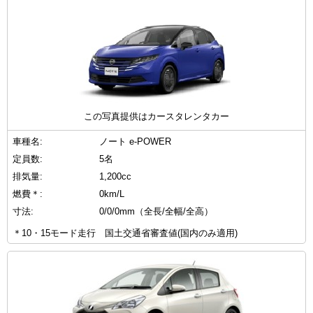
この写真提供はカースタレンタカー
車種名:
ノート e-POWER
定員数:
5名
排気量:
1,200cc
燃費＊:
0km/L
寸法:
0/0/0mm（全長/全幅/全高）
＊10・15モード走行 国土交通省審査値(国内のみ適用)