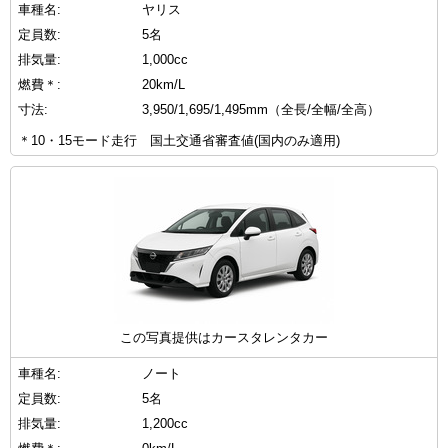
車種名:
ヤリス
定員数:
5名
排気量:
1,000cc
燃費＊:
20km/L
寸法:
3,950/1,695/1,495mm（全長/全幅/全高）
＊10・15モード走行 国土交通省審査値(国内のみ適用)
この写真提供はカースタレンタカー
車種名:
ノート
定員数:
5名
排気量:
1,200cc