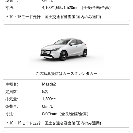
燃費＊:
0km/L
寸法:
4,100/1,690/1,520mm（全長/全幅/全高）
＊10・15モード走行 国土交通省審査値(国内のみ適用)
この写真提供はカースタレンタカー
車種名:
Mazda2
定員数:
5名
排気量:
1,300cc
燃費＊:
0km/L
寸法:
0/0/0mm（全長/全幅/全高）
＊10・15モード走行 国土交通省審査値(国内のみ適用)