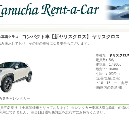
コンパクト車【新ヤリスクロス】 ヤリスクロス
の車両クラス
のみ表示しており、その他の車種になる場合もございます。
車種名
ヤリスクロ
定員数
5名
排気量
1,490cc
燃費＊
0Km/L
寸法
0/0/0mm
(全長/全幅/全高)
＊10・15モード走
値(国内のみ適用)
カヌチャレンタカー
員五名乗り 【全車禁煙車となっております】 ※レンタカー乗車人数は0歳～の添
利用はできません。 ※当日は運転免許証を忘れずにお持ちください。