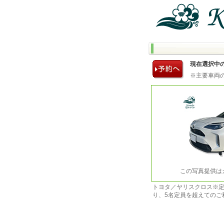
現在選択中
※主要車両
この写真提供は
トヨタ／ヤリスクロス※定
り、5名定員を超えてのご