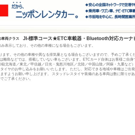
JI-標準コース★ETC車載器・Bluetooth対応カー
の車両クラス
のみ表示しており、その他の車種になる場合もございます。
ります。その他の車種や異なる排気量となる場合もございますので、予めご了承くだ
TCは離島などでは、搭載していない車もございます。ETCカード自体はお客様ご自身
域(北海道／東北／甲信越／日光・鬼怒川地区／北陸／中国山陰／阿蘇・九重など
タイヤのお申し込みをお願いいたします。 ただし、対応できる地域や車種はご出
ますようお願い申し上げます。 スタッドレスタイヤ装備のある車両は数に限りが
のでご了承ください。