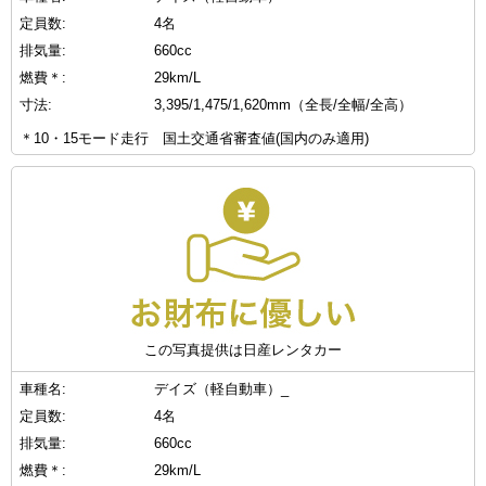
定員数:
4名
排気量:
660cc
燃費＊:
29km/L
寸法:
3,395/1,475/1,620mm（全長/全幅/全高）
＊10・15モード走行 国土交通省審査値(国内のみ適用)
この写真提供は日産レンタカー
車種名:
デイズ（軽自動車）_
定員数:
4名
排気量:
660cc
燃費＊:
29km/L