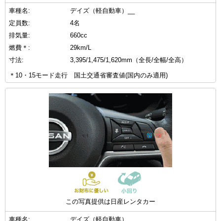
車種名:
デイズ（軽自動車）__
定員数:
4名
排気量:
660cc
燃費＊:
29km/L
寸法:
3,395/1,475/1,620mm（全長/全幅/全高）
＊10・15モード走行 国土交通省審査値(国内のみ適用)
この写真提供は日産レンタカー
車種名:
デイズ（軽自動車）