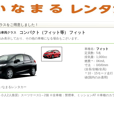
ラスをご用意しました！
コンパクト（フィット等） フィット
の車両クラス
のみ表示しており、その他の車種になる場合もございます。
車種名
フィット
定員数
5名
排気量
1,000cc
燃費＊
0Km/L
寸法
0/0/0mm
(全長/全幅/全高)
＊10・15モード走
値(国内のみ適用)
いなまるレンタカー
、小人2人推奨）スーツケース1～2個 ※全車種：禁煙車、ミッションAT ※車種の
。