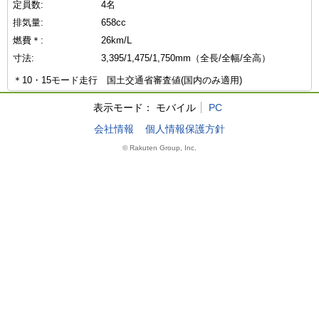
定員数:
4名
排気量:
658cc
燃費＊:
26km/L
寸法:
3,395/1,475/1,750mm（全長/全幅/全高）
＊10・15モード走行 国土交通省審査値(国内のみ適用)
表示モード：
モバイル
PC
会社情報
個人情報保護方針
© Rakuten Group, Inc.