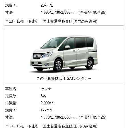
燃費＊:
23km/L
寸法:
4,695/1,730/1,895mm（全長/全幅/全高）
＊10・15モード走行 国土交通省審査値(国内のみ適用)
この写真提供はHi-SAIレンタカー
車種名:
セレナ
定員数:
8名
排気量:
2,000cc
燃費＊:
17km/L
寸法:
4,770/1,730/1,860mm（全長/全幅/全高）
＊10・15モード走行 国土交通省審査値(国内のみ適用)