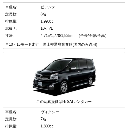
車種名:
ビアンテ
定員数:
8名
排気量:
1,998cc
燃費＊:
10km/L
寸法:
4,715/1,770/1,835mm（全長/全幅/全高）
＊10・15モード走行 国土交通省審査値(国内のみ適用)
この写真提供はHi-SAIレンタカー
車種名:
ヴォクシー
定員数:
7名
排気量:
1,800cc