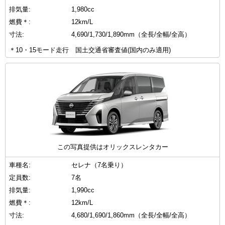
排気量:
1,980cc
燃費＊:
12km/L
寸法:
4,690/1,730/1,890mm（全長/全幅/全高）
＊10・15モード走行 国土交通省審査値(国内のみ適用)
この写真提供はオリックスレンタカー
車種名:
セレナ（7名乗り）
定員数:
7名
排気量:
1,990cc
燃費＊:
12km/L
寸法:
4,680/1,690/1,860mm（全長/全幅/全高）