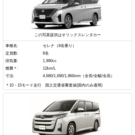
この写真提供はオリックスレンタカー
車種名:
セレナ（8名乗り）
定員数:
8名
排気量:
1,990cc
燃費＊:
12km/L
寸法:
4,680/1,690/1,860mm（全長/全幅/全高）
＊10・15モード走行 国土交通省審査値(国内のみ適用)