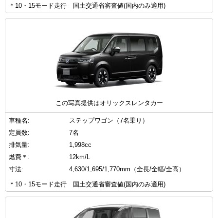
＊10・15モード走行 国土交通省審査値(国内のみ適用)
この写真提供はオリックスレンタカー
車種名:
ステップワゴン（7名乗り）
定員数:
7名
排気量:
1,998cc
燃費＊:
12km/L
寸法:
4,630/1,695/1,770mm（全長/全幅/全高）
＊10・15モード走行 国土交通省審査値(国内のみ適用)