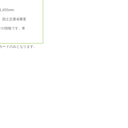
/1,455mm
行 国土交通省審査
リの情報です。車
カードのみとなります。