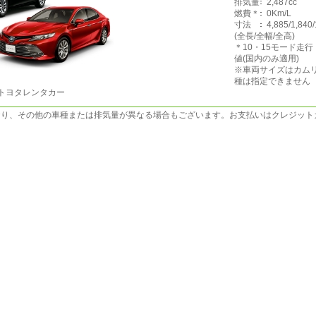
排気量
2,487cc
燃費＊
0Km/L
寸法
4,885/1,840
(全長/全幅/全高)
＊10・15モード走
値(国内のみ適用)
※車両サイズはカム
種は指定できません
トヨタレンタカー
おり、その他の車種または排気量が異なる場合もございます。お支払いはクレジット