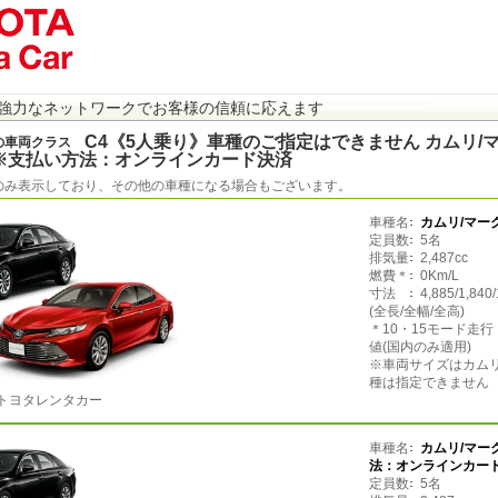
強力なネットワークでお客様の信頼に応えます
C4《5人乗り》車種のご指定はできません カムリ/マ
の車両クラス
※支払い方法：オンラインカード決済
のみ表示しており、その他の車種になる場合もございます。
車種名
カムリ/マー
定員数
5名
排気量
2,487cc
燃費＊
0Km/L
寸法
4,885/1,840
(全長/全幅/全高)
＊10・15モード走
値(国内のみ適用)
※車両サイズはカム
種は指定できません
トヨタレンタカー
車種名
カムリ/マー
法：オンラインカー
定員数
5名