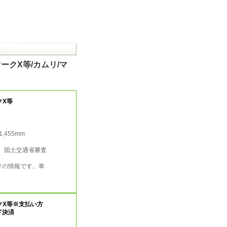
ークX等/カムリ/マ
クX等
/1,455mm
行 国土交通省審査
リの情報です。車
クX等※支払い方
ド決済