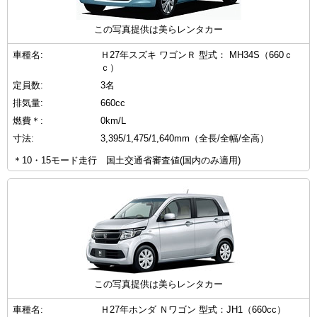
この写真提供は美らレンタカー
車種名:
Ｈ27年スズキ ワゴンＲ 型式： MH34S（660ｃ
ｃ）
定員数:
3名
排気量:
660cc
燃費＊:
0km/L
寸法:
3,395/1,475/1,640mm（全長/全幅/全高）
＊10・15モード走行 国土交通省審査値(国内のみ適用)
この写真提供は美らレンタカー
車種名:
Ｈ27年ホンダ Ｎワゴン 型式：JH1（660cc）