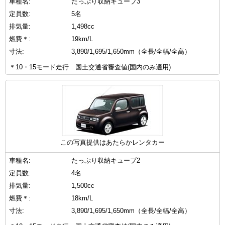
車種名:
たっぷり収納キューブ3
定員数:
5名
排気量:
1,498cc
燃費＊:
19km/L
寸法:
3,890/1,695/1,650mm（全長/全幅/全高）
＊10・15モード走行 国土交通省審査値(国内のみ適用)
この写真提供はあたらかレンタカー
車種名:
たっぷり収納キューブ2
定員数:
4名
排気量:
1,500cc
燃費＊:
18km/L
寸法:
3,890/1,695/1,650mm（全長/全幅/全高）