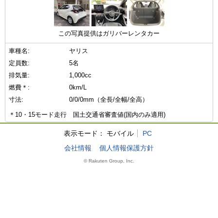
この写真提供はガリバーレンタカー
車種名:
ヤリス
定員数:
5名
排気量:
1,000cc
燃費＊:
0km/L
寸法:
0/0/0mm（全長/全幅/全高）
＊10・15モード走行 国土交通省審査値(国内のみ適用)
表示モード：
モバイル
PC
会社情報
個人情報保護方針
© Rakuten Group, Inc.