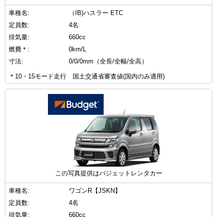
車種名:
（IB)ハスラー ETC
定員数:
4名
排気量:
660cc
燃費＊:
0km/L
寸法:
0/0/0mm（全長/全幅/全高）
＊10・15モード走行 国土交通省審査値(国内のみ適用)
この写真提供はバジェットレンタカー
車種名:
ワゴンR【JSKN】
定員数:
4名
排気量:
660cc