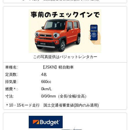
この写真提供はバジェットレンタカー
車種名:
【JSKN】軽自動車
定員数:
4名
排気量:
660cc
燃費＊:
0km/L
寸法:
0/0/0mm（全長/全幅/全高）
＊10・15モード走行 国土交通省審査値(国内のみ適用)