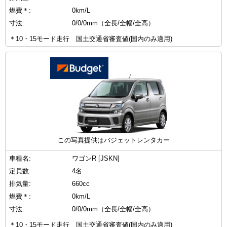
燃費＊:
0km/L
寸法:
0/0/0mm（全長/全幅/全高）
＊10・15モード走行 国土交通省審査値(国内のみ適用)
この写真提供はバジェットレンタカー
車種名:
ワゴンR [JSKN]
定員数:
4名
排気量:
660cc
燃費＊:
0km/L
寸法:
0/0/0mm（全長/全幅/全高）
＊10・15モード走行 国土交通省審査値(国内のみ適用)