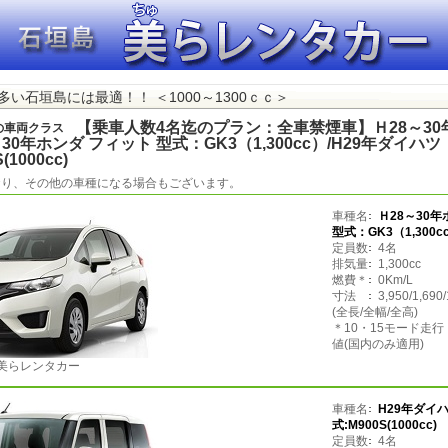
い石垣島には最適！！ ＜1000～1300ｃｃ＞
【乗車人数4名迄のプラン：全車禁煙車】Ｈ28～3
の車両クラス
～30年ホンダ フィット 型式：GK3（1,300cc）/H29年ダイハツ
(1000cc)
おり、その他の車種になる場合もございます。
車種名
Ｈ28～30
型式：GK3（1,300c
定員数
4名
排気量
1,300cc
燃費＊
0Km/L
寸法
3,950/1,690
(全長/全幅/全高)
＊10・15モード走
値(国内のみ適用)
美らレンタカー
車種名
H29年ダイハ
式:M900S(1000cc)
定員数
4名