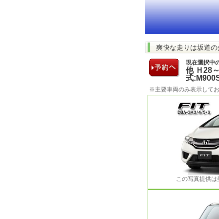
爽快な走りは坂道の多
現在選択中
他 Ｈ28
式:M900S
※主要車両のみ表示して
この写真提供は