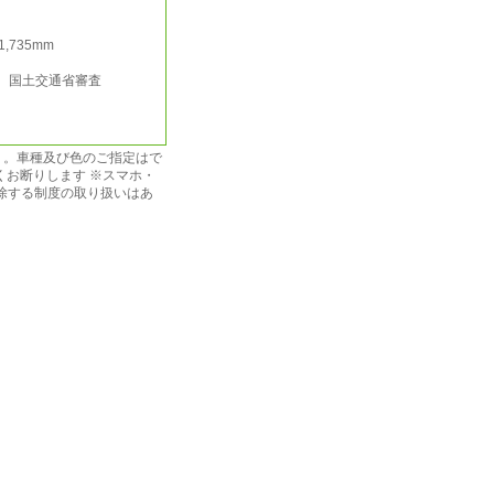
/1,735mm
行 国土交通省審査
Ｔ。車種及び色のご指定はで
くお断りします ※スマホ・
免除する制度の取り扱いはあ