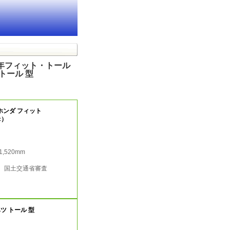
0年フィット・トール
 トール 型
年ホンダ フィット
c）
/1,520mm
行 国土交通省審査
ツ トール 型