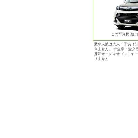
この写真提供は
乗車人数は大人・子供（6
きません。 ☆全車・全ク
携帯オーディオプレイヤー及
りません