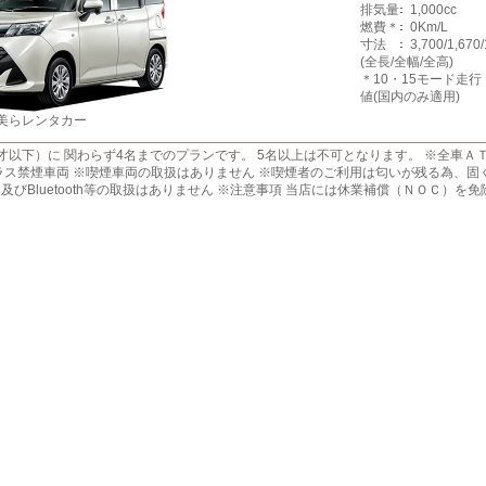
排気量
1,000cc
燃費＊
0Km/L
寸法
3,700/1,670
(全長/全幅/全高)
＊10・15モード走
値(国内のみ適用)
美らレンタカー
才以下）に 関わらず4名までのプランです。 5名以上は不可となります。 ※全車Ａ
ラス禁煙車両 ※喫煙車両の取扱はありません ※喫煙者のご利用は匂いが残る為、固
びBluetooth等の取扱はありません ※注意事項 当店には休業補償（ＮＯＣ）を