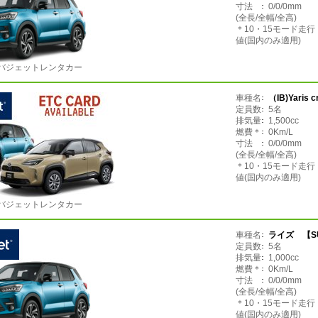
寸法
0/0/0mm
(全長/全幅/全高)
＊10・15モード走
値(国内のみ適用)
バジェットレンタカー
車種名
（IB)Yaris c
定員数
5名
排気量
1,500cc
燃費＊
0Km/L
寸法
0/0/0mm
(全長/全幅/全高)
＊10・15モード走
値(国内のみ適用)
バジェットレンタカー
車種名
ライズ 【S
定員数
5名
排気量
1,000cc
燃費＊
0Km/L
寸法
0/0/0mm
(全長/全幅/全高)
＊10・15モード走
値(国内のみ適用)