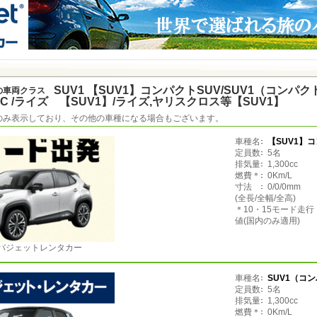
SUV1 【SUV1】コンパクトSUV/SUV1（コンパクトSU
の車両クラス
 ETC /ライズ 【SUV1】/ライズ,ヤリスクロス等【SUV1】
のみ表示しており、その他の車種になる場合もございます。
車種名
【SUV1】
定員数
5名
排気量
1,300cc
燃費＊
0Km/L
寸法
0/0/0mm
(全長/全幅/全高)
＊10・15モード走
値(国内のみ適用)
バジェットレンタカー
車種名
SUV1（コ
定員数
5名
排気量
1,300cc
燃費＊
0Km/L