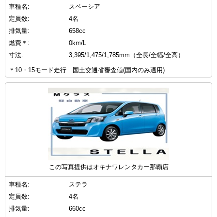
車種名:
スペーシア
定員数:
4名
排気量:
658cc
燃費＊:
0km/L
寸法:
3,395/1,475/1,785mm（全長/全幅/全高）
＊10・15モード走行 国土交通省審査値(国内のみ適用)
この写真提供はオキナワレンタカー那覇店
車種名:
ステラ
定員数:
4名
排気量:
660cc