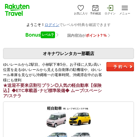
お気に入り
予約確認
ログイン
メニュー
オキナワレンタカー那覇店
ゆいレールから2駅目。小禄駅下車5分。お子様に人気♪高い
位置を走るゆいレールから見える自衛隊の駐機場や、ゆいレ
ール車庫を見ながら沖縄唯一の電車時間。沖縄滞在中のお客
様にも便利
★送迎不要来店割引プラン◎人気の軽自動車【保険
込】◆ETC車載器･ナビ標準装備◆ ムーブ/スペーシ
ア/ステラ