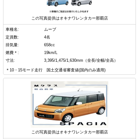
この写真提供はオキナワレンタカー那覇店
車種名:
ムーブ
定員数:
4名
排気量:
658cc
燃費＊:
19km/L
寸法:
3,395/1,475/1,630mm（全長/全幅/全高）
＊10・15モード走行 国土交通省審査値(国内のみ適用)
この写真提供はオキナワレンタカー那覇店