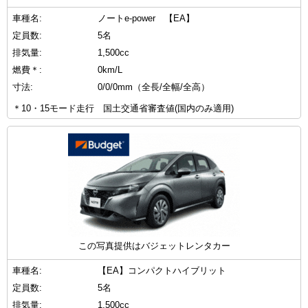
車種名:
ノートe-power 【EA】
定員数:
5名
排気量:
1,500cc
燃費＊:
0km/L
寸法:
0/0/0mm（全長/全幅/全高）
＊10・15モード走行 国土交通省審査値(国内のみ適用)
この写真提供はバジェットレンタカー
車種名:
【EA】コンパクトハイブリット
定員数:
5名
排気量:
1,500cc