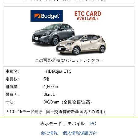
この写真提供はバジェットレンタカー
車種名:
（IB)Aqua ETC
定員数:
5名
排気量:
1,500cc
燃費＊:
0km/L
寸法:
0/0/0mm（全長/全幅/全高）
＊10・15モード走行 国土交通省審査値(国内のみ適用)
表示モード：
モバイル
PC
会社情報
個人情報保護方針