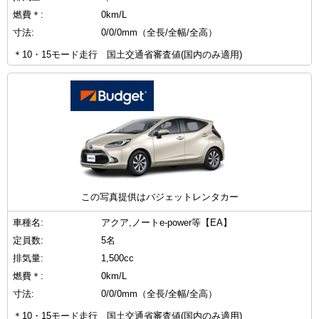
燃費＊:
0km/L
寸法:
0/0/0mm（全長/全幅/全高）
＊10・15モード走行 国土交通省審査値(国内のみ適用)
この写真提供はバジェットレンタカー
車種名:
アクア,ノートe-power等【EA】
定員数:
5名
排気量:
1,500cc
燃費＊:
0km/L
寸法:
0/0/0mm（全長/全幅/全高）
＊10・15モード走行 国土交通省審査値(国内のみ適用)