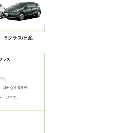
 Sクラス/日産
クラス
2mm
行 国土交通省審査
メージです。