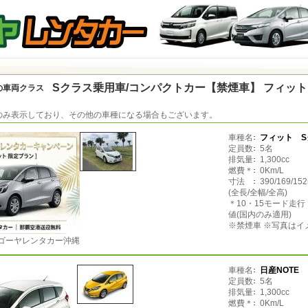
Sクラス乗用車/コンパクトカー【禁煙車】 フィット
の車両クラス
のみ表示しており、その他の車種になる場合もございます。
車種名
フィット S
定員数
5名
排気量
1,300cc
燃費＊
0Km/L
寸法
390/169/15
(全長/全幅/全高)
＊10・15モード走
値(国内のみ適用)
※禁煙車 ※写真はイ
ゴーヤレンタカー沖縄
車種名
日産NOTE
定員数
5名
排気量
1,300cc
燃費＊
0Km/L