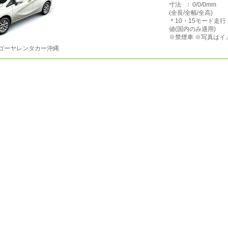
寸法
0/0/0mm
(全長/全幅/全高)
＊10・15モード走
値(国内のみ適用)
※禁煙車 ※写真はイ
ゴーヤレンタカー沖縄